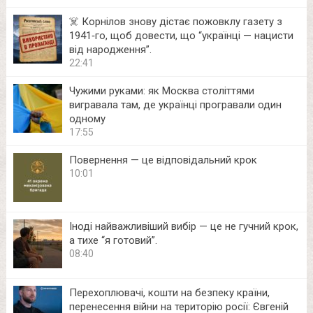
☠️ Корнілов знову дістає пожовклу газету з
1941‑го, щоб довести, що “українці — нацисти
від народження”.
22:41
Чужими руками: як Москва століттями
вигравала там, де українці програвали один
одному
17:55
Повернення — це відповідальний крок
10:01
Іноді найважливіший вибір — це не гучний крок,
а тихе “я готовий”.
08:40
Перехоплювачі, кошти на безпеку країни,
перенесення війни на територію росії: Євгеній