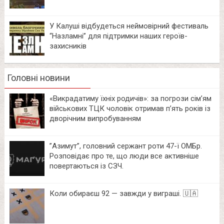
У Калуші відбудеться неймовірний фестиваль
“Назламні” для підтримки наших героїв-
захисників
Головні новини
«Викрадатиму їхніх родичів»: за погрози сім’ям
військових ТЦК чоловік отримав п’ять років із
дворічним випробуванням
⁨”Азимут”, головний сержант роти 47-ї ОМБр.
Розповідає про те, що люди все активніше
повертаються із СЗЧ.
Коли обираєш 92 — завжди у виграші. 🇺🇦