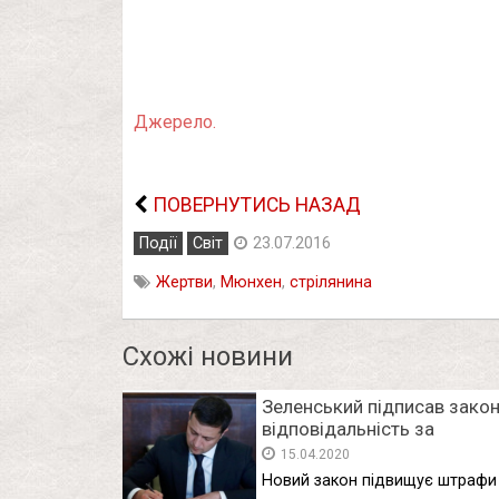
Джерело.
ПОВЕРНУТИСЬ НАЗАД
Події
Світ
23.07.2016
Жертви
,
Мюнхен
,
стрілянина
Схожі новини
Зеленський підписав закон
відповідальність за
спалювання трави
15.04.2020
Новий закон підвищує штрафи