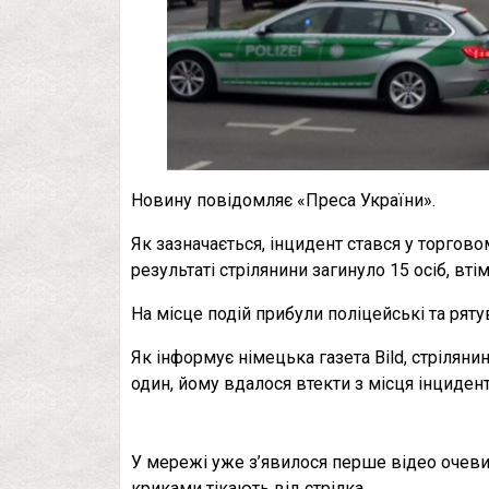
Новину повідомляє «Преса України».
Як зазначається, інцидент стався у торгово
результаті стрілянини загинуло 15 осіб, вті
На місце подій прибули поліцейські та рят
Як інформує німецька газета Bild, стрілянин
один, йому вдалося втекти з місця інцидент
У мережі уже з’явилося перше відео очевидц
криками тікають від стрілка.