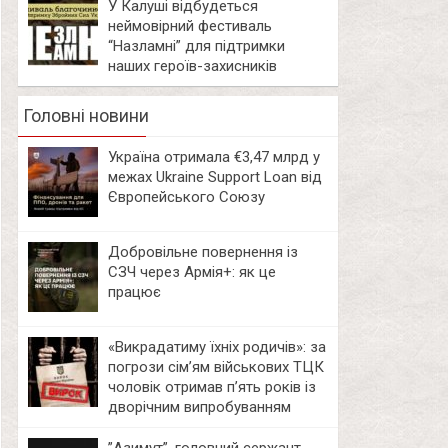
У Калуші відбудеться
неймовірний фестиваль
“Назламні” для підтримки
наших героїв-захисників
Головні новини
Україна отримала €3,47 млрд у
межах Ukraine Support Loan від
Європейського Союзу
Добровільне повернення із
СЗЧ через Армія+: як це
працює
«Викрадатиму їхніх родичів»: за
погрози сім’ям військових ТЦК
чоловік отримав п’ять років із
дворічним випробуванням