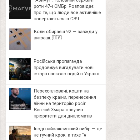
⁨”Азимут”, головний сержант
роти 47-ї ОМБр. Розповідає
про те, що люди все активніше
повертаються із СЗЧ.
Коли обираєш 92 — завжди у
виграші. 🇺🇦
Російська пропаганда
продовжує вигадувати нові
історії навколо подій в Україні
Перехоплювачі, кошти на
безпеку країни, перенесення
війни на територію росії:
Євгеній Хмара озвучив
пріоритети для дипломатів
Іноді найважливіший вибір — це
не гучний крок, а тихе “я