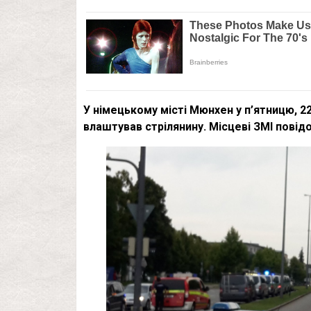
У німецькому місті Мюнхен у п’ятницю, 2
влаштував стрілянину. Місцеві ЗМІ повід