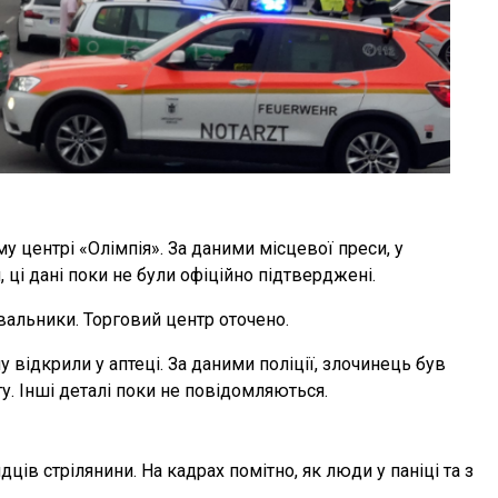
му центрі «Олімпія». За даними місцевої преси, у
м, ці дані поки не були офіційно підтверджені.
увальники. Торговий центр оточено.
у відкрили у аптеці. За даними поліції, злочинець був
у. Інші деталі поки не повідомляються.
ів стрілянини. На кадрах помітно, як люди у паніці та з