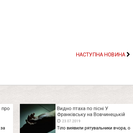
НАСТУПНА НОВИНА
 про
Видно птаха по пісні У
Франківську на Вовчинецькій
знайшли труп
23.07.2019
 за
Тіло виявили рятувальники вчора, о