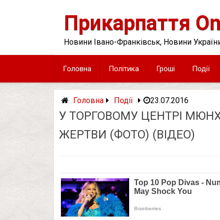
Skip
to
Прикарпаття On
content
Новини Івано-Франківськ, Новини України
Головна
Політика
Гроші
Події
Головна
Події
23.07.2016
У ТОРГОВОМУ ЦЕНТРІ МЮНХ
ЖЕРТВИ (ФОТО) (ВІДЕО)