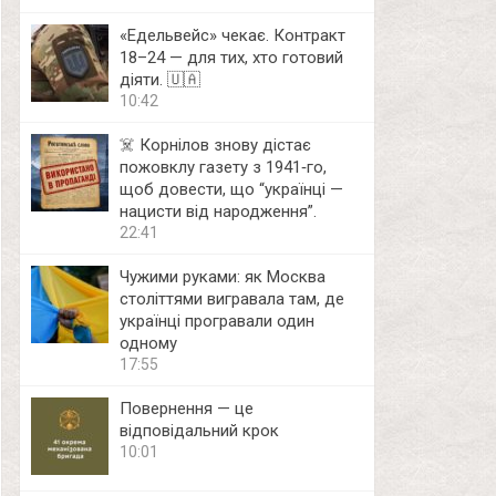
«Едельвейс» чекає. Контракт
18–24 — для тих, хто готовий
діяти. 🇺🇦
10:42
☠️ Корнілов знову дістає
пожовклу газету з 1941‑го,
щоб довести, що “українці —
нацисти від народження”.
22:41
Чужими руками: як Москва
століттями вигравала там, де
українці програвали один
одному
17:55
Повернення — це
відповідальний крок
10:01