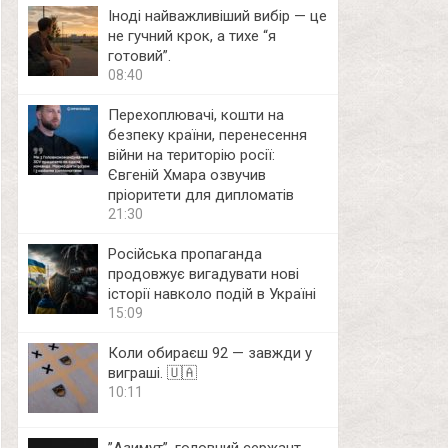
Іноді найважливіший вибір — це
не гучний крок, а тихе “я
готовий”.
08:40
Перехоплювачі, кошти на
безпеку країни, перенесення
війни на територію росії:
Євгеній Хмара озвучив
пріоритети для дипломатів
21:30
Російська пропаганда
продовжує вигадувати нові
історії навколо подій в Україні
15:09
Коли обираєш 92 — завжди у
виграші. 🇺🇦
10:11