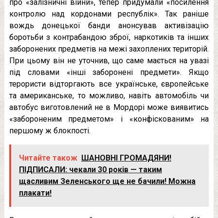
про «залізничні війни», тепер придумали «посилення
контролю над кордонами республік». Так раніше
вождь донецької банди анонсував активізацію
боротьби з контрабандою зброї, наркотиків та інших
заборонених предметів на межі захоплених територій.
При цьому він не уточнив, що саме мається на увазі
під словами «інші заборонені предмети». Якщо
терористи відторгають все українське, європейське
та американське, то можливо, навіть автомобіль чи
автобус виготовлений не в Мордорі може виявитись
«забороненим предметом» і «конфіскованим» на
першому ж блокпості.
Читайте також
ШАНОВНІ ГРОМАДЯНИ!
ПІДПИСАЛИ: чекали 30 років — таким
щасливим Зеленського ще не бачили! Можна
плакати!