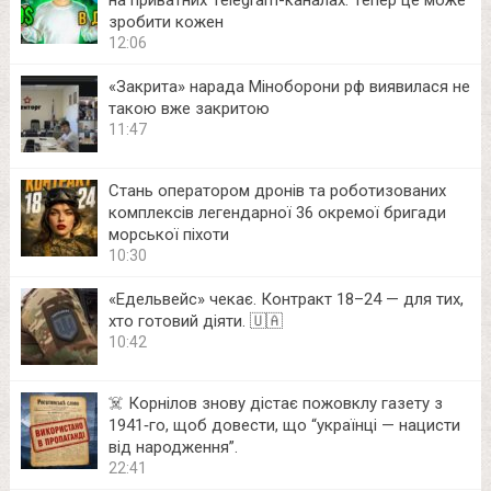
зробити кожен
12:06
«Закрита» нарада Міноборони рф виявилася не
такою вже закритою
11:47
Стань оператором дронів та роботизованих
комплексів легендарної 36 окремої бригади
морської піхоти
10:30
«Едельвейс» чекає. Контракт 18–24 — для тих,
хто готовий діяти. 🇺🇦
10:42
☠️ Корнілов знову дістає пожовклу газету з
1941‑го, щоб довести, що “українці — нацисти
від народження”.
22:41