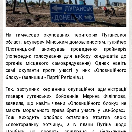
На тимчасово окупованих територіях Луганської
області, всупереч Мінським домовленостям, гуляйтер
Плотницький анонсував проведення праймеріз
(попереднє голосування для вибору кандидатів до
органів місцевого самоврядування). Однак навіть
самі окупанти проти участі у них «Опозиційного
блоку» (залишки «Партії Регіонів»).
Так, заступник керівника окупаційної адміністрації
главаря луганських бойовиків Марина Філіппова,
заявила, що навіть члени «Опозиційного блоку» не
мають морального права брати участь у «виборах».
Тож виходить опоблок остаточно втратив свою
«електоральну вотчину», а в плани Путіна щодо
Донбасу не входить співпраця з будь-якими