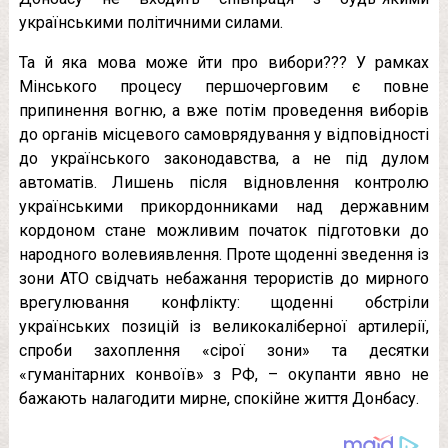
українськими політичними силами.
Та й яка мова може йти про вибори??? У рамках
Мінського процесу першочерговим є повне
припинення вогню, а вже потім проведення виборів
до органів місцевого самоврядування у відповідності
до українського законодавства, а не під дулом
автоматів. Лишень після відновлення контролю
українськими прикордонниками над державним
кордоном стане можливим початок підготовки до
народного волевиявлення. Проте щоденні зведення із
зони АТО свідчать небажання терористів до мирного
врегулювання конфлікту: щоденні обстріли
українських позицій із великокаліберної артилерії,
спроби захоплення «сірої зони» та десятки
«гуманітарних конвоїв» з РФ, – окупанти явно не
бажають налагодити мирне, спокійне життя Донбасу.