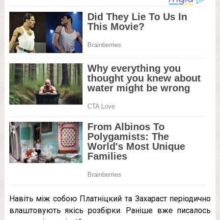
Навіть між собою Платніцкий та Захараст періодично
влаштовують якісь розбірки. Раніше вже писалось