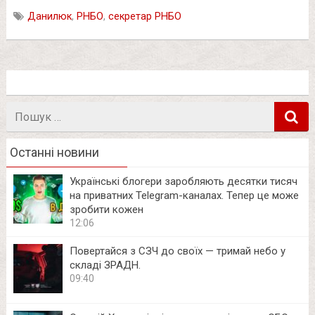
Данилюк
,
РНБО
,
секретар РНБО
Пошук
в
Останні новини
Українські блогери заробляють десятки тисяч
на приватних Telegram-каналах. Тепер це може
зробити кожен
12:06
Повертайся з СЗЧ до своїх — тримай небо у
складі ЗРАДН.
09:40