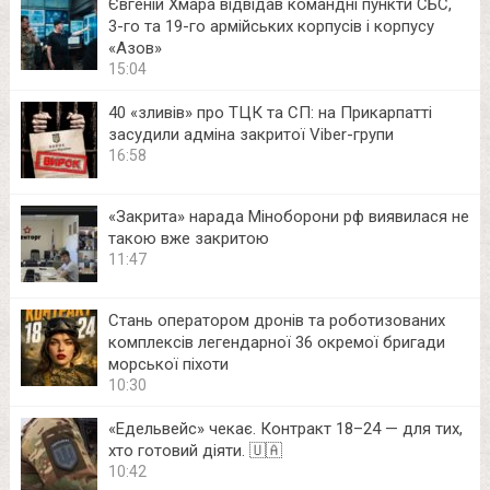
Євгеній Хмара відвідав командні пункти СБС,
3-го та 19-го армійських корпусів і корпусу
«Азов»
15:04
40 «зливів» про ТЦК та СП: на Прикарпатті
засудили адміна закритої Viber-групи
16:58
«Закрита» нарада Міноборони рф виявилася не
такою вже закритою
11:47
Стань оператором дронів та роботизованих
комплексів легендарної 36 окремої бригади
морської піхоти
10:30
«Едельвейс» чекає. Контракт 18–24 — для тих,
хто готовий діяти. 🇺🇦
10:42