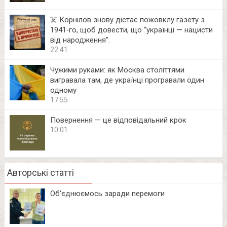
☠️ Корнілов знову дістає пожовклу газету з
1941‑го, щоб довести, що “українці — нацисти
від народження”.
22:41
Чужими руками: як Москва століттями
вигравала там, де українці програвали один
одному
17:55
Повернення — це відповідальний крок
10:01
Авторські статті
Об‘єднюємось заради перемоги