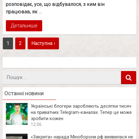
розповідає, усе, що відбувалося, з ким він
працював, як …
Детальніше
1
2
Наступна ›
Пошук
в
Останні новини
Українські блогери заробляють десятки тисяч
на приватних Telegram-каналах. Тепер це може
зробити кожен
12:06
«Закрита» нарада Міноборони рф виявилася не