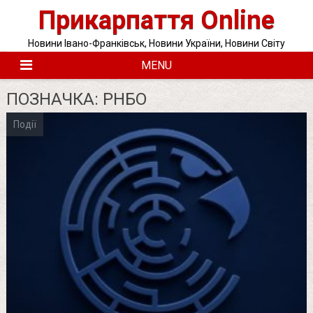
Skip
Прикарпаття Online
to
content
Новини Івано-Франківськ, Новини України, Новини Світу
MENU
ПОЗНАЧКА:
РНБО
Події
Posts
pagination