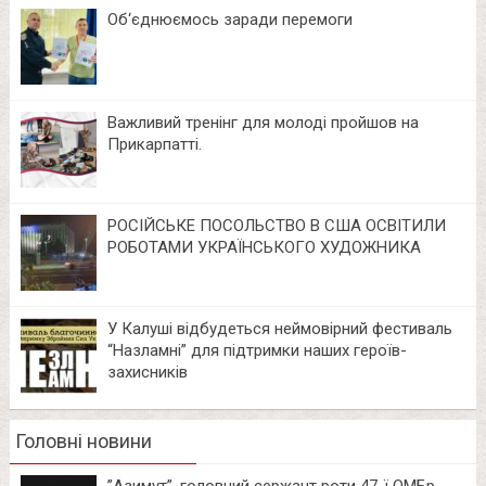
Об‘єднюємось заради перемоги
Важливий тренінг для молоді пройшов на
Прикарпатті.
РОСІЙСЬКЕ ПОСОЛЬСТВО В США ОСВІТИЛИ
РОБОТАМИ УКРАЇНСЬКОГО ХУДОЖНИКА
У Калуші відбудеться неймовірний фестиваль
“Назламні” для підтримки наших героїв-
захисників
Головні новини
⁨”Азимут”, головний сержант роти 47-ї ОМБр.