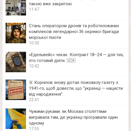
такою вже закритою
11:47
Стань оператором дронів та роботизованих
комплексів легендарної 36 окремої бригади
морської піхоти
10:30
«Едельвейс» чекає. Контракт 18–24 — для тих,
хто готовий діяти. 🇺🇦
10:42
☠️ Корнілов знову дістає пожовклу газету з
1941‑го, щоб довести, що “українці — нацисти
від народження”.
22:41
Чужими руками: як Москва століттями
вигравала там, де українці програвали один
одному
17:55