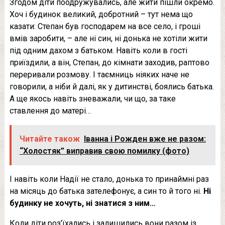
Згодом діти поодружувались, але жити пішли окремо.
Хоч і будинок великий, добротний – тут нема що
казати: Степан був господарем на все село, і гроші
вмів заробити, – але ні син, ні донька не хотіли жити
під одним дахом з батьком. Навіть коли в гості
приїздили, а він, Степан, до кімнати заходив, раптово
переривали розмову. І таємниць ніяких наче не
говорили, а ніби й далі, як у дитинстві, боялись батька.
А ще якось навіть зневажали, чи що, за таке
ставлення до матері…
Читайте також
Іванна і Рожден вже не разом:
“Холостяк” виправив свою помилку (фото)
І навіть коли Надії не стало, донька то принаймні раз
на місяць до батька зателефонує, а син то й того ні.
Ні
будинку не хочуть, ні знатися з ним…
Коли діти роз’їхались і залишились вони разом із