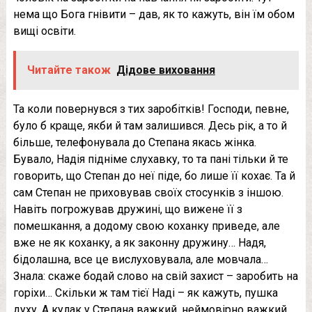
нема що Бога гнівити – дав, як то кажуть, він їм обом
вищі освіти.
Читайте також
Дідове виховання
Та коли повернувся з тих заробітків! Господи, певне,
було б краще, якби й там залишився. Десь рік, а то й
більше, телефонувала до Степана якась жінка.
Бувало, Надія підніме слухавку, то та пані тільки й те
говорить, що Степан до неї піде, бо лише її кохає. Та й
сам Степан не приховував своїх стосунків з іншою.
Навіть погрожував дружині, що вижене її з
помешкання, а додому свою коханку приведе, але
вже не як коханку, а як законну дружину… Надя,
бідолашна, все це вислуховувала, але мовчала…
Знала: скаже бодай слово на свій захист – заробить на
горіхи… Скільки ж там тієї Наді – як кажуть, пушка
духу. А кулак у Степана важкий, неймовірно важкий…