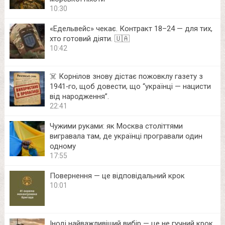
10:30
«Едельвейс» чекає. Контракт 18–24 — для тих,
хто готовий діяти. 🇺🇦
10:42
☠️ Корнілов знову дістає пожовклу газету з
1941‑го, щоб довести, що “українці — нацисти
від народження”.
22:41
Чужими руками: як Москва століттями
вигравала там, де українці програвали один
одному
17:55
Повернення — це відповідальний крок
10:01
Іноді найважливіший вибір — це не гучний крок,