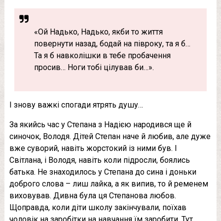
«Ой Надько, Надько, якби то життя
повернути назад, бодай на півроку, та я б…
Та я б навколішки в тебе пробачення
просив… Ноги тобі цілував би…».
І знову важкі спогади ятрять душу…
За якийсь час у Степана з Надією народився ще й
синочок, Володя. Дітей Степан наче й любив, але дуже
вже суворий, навіть жорстокий із ними був. І
Світлана, і Володя, навіть коли підросли, боялись
батька. Не знаходилось у Степана до сина і доньки
доброго слова – лиш лaйка, а як випив, то й ременем
виховував. Дивна була ця Степанова любов.
Щоправда, коли діти школу закінчували, поїхав
чоловік на заробітки на навчання їм заробити. Тут