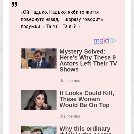
«Ой Надько, Надько, якби то життя
повернути назад, – щоразу говорить
подумки. – Та я б… Та я б!..»