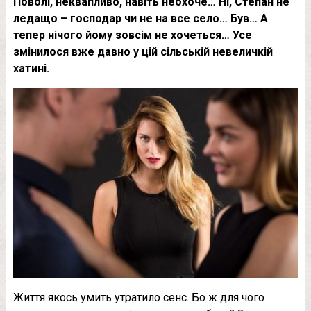
Поволі, неквапливо, навіть неохоче… Ні, Степан не
ледащо – господар чи не на все село… Був… А
тепер нічого йому зовсім не хочеться… Усе
змінилося вже давно у цій сільській невеличкій
хатині.
Життя якось умить утратило сенс. Бо ж для чого