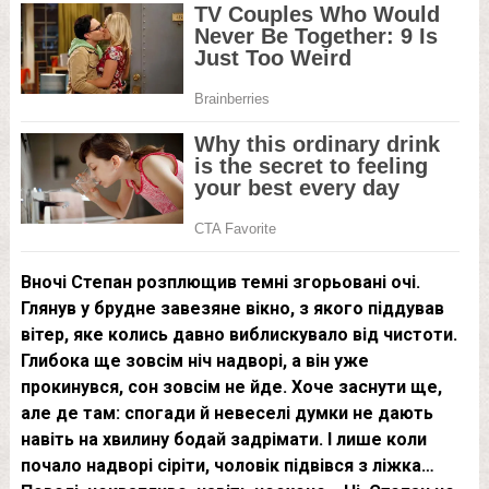
Вночі Степан розплющив темні згорьовані очі.
Глянув у брудне завезяне вікно, з якого піддував
вітер, яке колись давно виблискувало від чистоти.
Глибока ще зовсім ніч надворі, а він уже
прокинувся, сон зовсім не йде. Хоче заснути ще,
але де там: спогади й невеселі думки не дають
навіть на хвилину бодай задрімати. І лише коли
почало надворі сіріти, чоловік підвівся з ліжка…