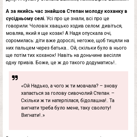
А за якийсь час знайшов Степан молоду коханку в
сусідньому селі.
Усі про це знали, всі про це
говорили. Чоловік хвацько ходив селом: дивіться,
мовляв, який я ще козак! А Надя опускала очі,
соромилась: діти вже дорослі, негоже, щоб тицяли на
них пальцем через батька… Ой, скільки було в нього
ще потім тих коханок! Навіть на доньчине весілля
одну привів. Боже, це ж до такого додуматись!..
«Ой Надько, а чого ж ти мовчала? – знову
хапається за голову сивочолий Степан. –
Скільки ж ти натерпілася, бідолашна!.. Та
вигнати треба було мене, таку сволоту!
Вигнати!..»