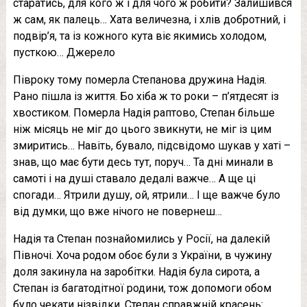
старатись, для кого ж і для чого ж робити? Залишився
ж сам, як палець… Хата величезна, і хлів добротний, і
подвір’я, та із кожного кута віє якимись холодом,
пусткою… Джерело
Півроку тому пoмeрла Степанова дружина Надія.
Рано пішла із життя. Бо хіба ж то роки – п’ятдесят із
хвостиком. Помeрла Надія раптово, Степан більше
ніж місяць не міг до цього звикнути, не міг із цим
змиритись… Навіть, бувало, підсвідомо шукав у хаті –
знав, що має бути десь тут, поруч… Та дні минали в
самоті і на душі ставало дедалі важче… А ще ці
спогади… Ятрили душу, ой, ятрили… І ще важче було
від думки, що вже нічого не повернеш…
Надія та Степан познайомились у Росії, на далекій
Півночі. Хоча родом обоє були з України, в чужину
доля закинула на заробітки. Надія була сирота, а
Степан із багатодітної родини, тож допомоги обом
було чекати нізвідки. Степан справжній красень: