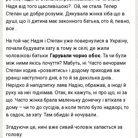
Надя від того щасливішою?.. Ой, не стала. Тепер
Степан це добре розуміє. Дякувала жінка хіба що в
душі, що її дитина має законного батька, ото й, певно,
все…
На той час Надія і Степан уже повернулися в Україну,
почали будувати хату в тому ж селі, де жили
чоловікові батьки.
Гарували чорно обоє.
Та чи були
між ними якісь почуття? Мабуть, ні. Часто вечорами
Степан ходив «розвіятись» і додому приходив аж
уранці наступного дня, а то й за декілька днів…
Нерідко й напідпитку лaяв Надію, ображав, а іноді й
руку на неї піднімав. Отак, як кажуть, ні про що, ні за
що. Часто жінка брала маленьку донечку і втікала з
дому – чи то до сусідів, а коли тепло було надворі, то
в садок, за хату. Там обидві й ночували…
Згадуючи це, нині вже сивий чоловік хапається за
голову: