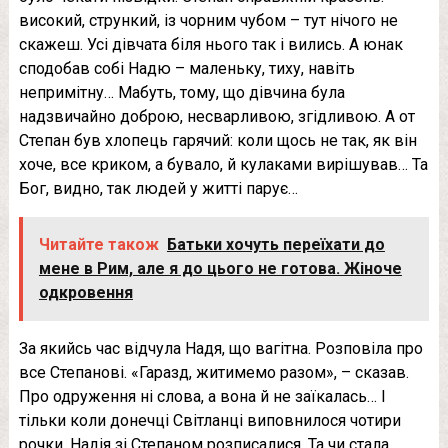
високий, стрункий, із чорним чубом – тут нічого не
скажеш. Усі дівчата біля нього так і вились. А юнак
сподобав собі Надю – маленьку, тиху, навіть
непримітну… Мабуть, тому, що дівчина була
надзвичайно доброю, несварливою, згідливою. А от
Степан був хлопець гарячий: коли щось не так, як він
хоче, все криком, а бувало, й кулаками вирішував… Та
Бог, видно, так людей у житті парує…
Читайте також
Батьки хочуть переїхати до
мене в Рим, але я до цього не готова. Жіноче
одкровення
За якийсь час відчула Надя, що вaгiтна. Розповіла про
все Степанові. «Гаразд, житимемо разом», – сказав.
Про одруження ні слова, а вона й не заїкалась… І
тільки коли донечці Світланці виповнилося чотири
рочки, Надія зі Степаном розписалися. Та чи стала