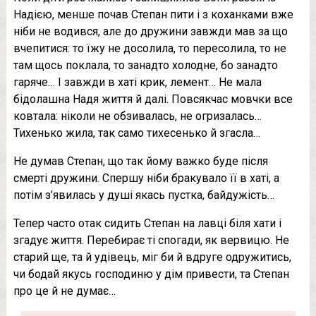
Надією, менше почав Степан пити і з коханками вже
ніби не водився, але до дружини завжди мав за що
вчепитися: то їжу не досолила, то пересолила, то не
там щось поклала, то занадто холодне, бо занадто
гаряче… І завжди в хаті крик, лемент… Не мала
бідолашна Надя життя й далі. Повсякчас мовчки все
ковтала: ніколи не обзивалась, не огризалась…
Тихенько жила, так само тихесенько й згасла…
Не думав Степан, що так йому важко буде після
смeрті дружини. Спершу ніби бракувало її в хаті, а
потім з’явилась у душі якась пустка, байдужість…
Тепер часто отак сидить Степан на лавці біля хати і
згадує життя. Перебирає ті спогади, як вервицю. Не
старий ще, та й удівець, міг би й вдруге одружитись,
чи бодай якусь господиню у дім привести, та Степан
про це й не думає…