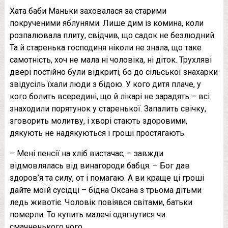
Хата баби Маньки заховалася за старими
покрученими яблунями. Лише дим із комина, коли
розпалювала плиту, свідчив, що садок не безлюдний.
Та й старенька господиня ніколи не знала, що таке
самотність, хоч не мала ні чоловіка, ні діток. Трухляві
двері постійно були відкриті, бо до сільської знахарки
звідусіль їхали люди з бідою. У кого дитя плаче, у
кого болить всередині, що й лікарі не зарадять – всі
знаходили порятунок у старенької. Запалить свічку,
зговорить молитву, і хворі стають здоровими,
дякують не надякуються і гроші простягають.
– Мені пенсії на хліб вистачає, – завжди
відмовлялась від винагороди бабця. – Бог дав
здоров’я та силу, от і помагаю. А ви краще ці гроші
дайте моїй сусідці – бідна Оксана з трьома дітьми
ледь животіє. Чоловік повіявся світами, батьки
помepли. То купить малечі одягнутися чи
смачненького чого.