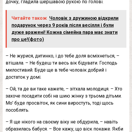
дочку, гладила шершавою рукою по голові.
Читайте також
Чоловік з дружиною відкрили
подарунок через 9 років після весілля і були
дуже вpaжені! Кoжна сімейна пара мaє знати
про цe!(фото)
– Не журися, дитинко, і до тебе доля всміхнеться, –
втішала. – Не будеш ти весь вік бідувати. Господь
милостивий. Буде ще в тебе чоловік добрий і
достаток у домі.
– Ой, та де ви таке кажете, – зітхала молодиця. – Хто
захоче посадити собі на шию жінку з трьома дітьми.
Мо’ буде просвіток, як сини виростуть, тоді щось
пособлять.
– Я ще нікого на своєму віку не обдурила, – навіть
образилась бабуся. – Все кажу, що віск покаже. Якби