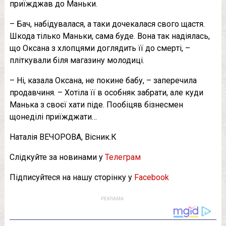
приїжджав до Маньки.
– Бач, набідувалася, а таки дочекалася свого щастя.
Шкода тілько Маньки, сама буде. Вона так надіялась,
що Оксана з хлопцями доглядить її до смepті, –
пліткували біля магазину молодиці.
– Ні, казала Оксана, не покине бабу, – заперечила
продавчиня. – Хотіла її в особняк забрати, але куди
Манька з своєї хати піде. Пообіцяв бізнесмен
щонеділі приїжджати…
Наталія ВЕЧОРОВА, Вісник.К
Слідкуйте за новинами у
Телеграм
Підписуйтеся на нашу сторінку у
Facebook
РЕКЛАМА: