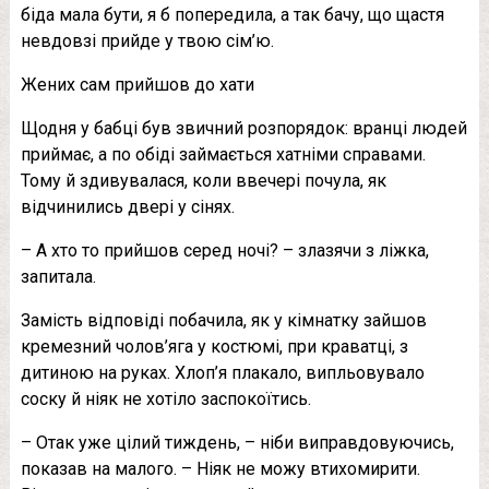
біда мала бути, я б попередила, а так бачу, що щастя
невдовзі прийде у твою сім’ю.
Жених сам прийшов до хати
Щодня у бабці був звичний розпорядок: вранці людей
приймає, а по обіді займається хатніми справами.
Тому й здивувалася, коли ввечері почула, як
відчинились двері у сінях.
– А хто то прийшов серед ночі? – злазячи з ліжка,
запитала.
Замість відповіді побачила, як у кімнатку зайшов
кремезний чолов’яга у костюмі, при краватці, з
дитиною на руках. Хлоп’я плакало, випльовувало
соску й ніяк не хотіло заспокоїтись.
– Отак уже цілий тиждень, – ніби виправдовуючись,
показав на малого. – Ніяк не можу втихомирити.