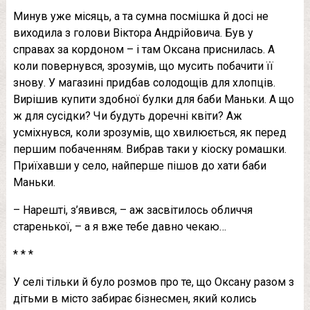
Минув уже місяць, а та сумна посмішка й досі не
виходила з голови Віктора Андрійовича. Був у
справах за кордоном – і там Оксана приснилась. А
коли повернувся, зрозумів, що мусить побачити її
знову. У магазині придбав солодощів для хлопців.
Вирішив купити здобної булки для баби Маньки. А що
ж для сусідки? Чи будуть доречні квіти? Аж
усміхнувся, коли зрозумів, що хвилюється, як перед
першим побаченням. Вибрав таки у кіоску ромашки.
Приїхавши у село, найперше пішов до хати баби
Маньки.
– Нарешті, з’явився, – аж засвітилось обличчя
старенької, – а я вже тебе давно чекаю…
* * *
У селі тільки й було розмов про те, що Оксану разом з
дітьми в місто забирає бізнесмен, який колись