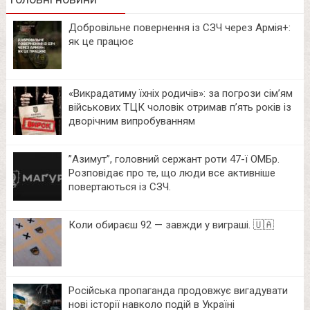
Добровільне повернення із СЗЧ через Армія+:
як це працює
«Викрадатиму їхніх родичів»: за погрози сім’ям
військових ТЦК чоловік отримав п’ять років із
дворічним випробуванням
⁨”Азимут”, головний сержант роти 47-ї ОМБр.
Розповідає про те, що люди все активніше
повертаються із СЗЧ.
Коли обираєш 92 — завжди у виграші. 🇺🇦
Російська пропаганда продовжує вигадувати
нові історії навколо подій в Україні