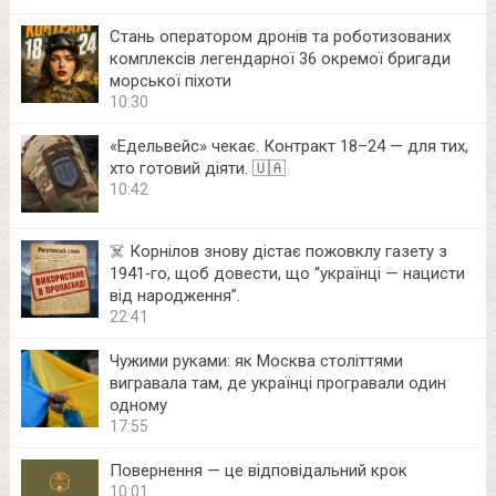
Стань оператором дронів та роботизованих
комплексів легендарної 36 окремої бригади
морської піхоти
10:30
«Едельвейс» чекає. Контракт 18–24 — для тих,
хто готовий діяти. 🇺🇦
10:42
☠️ Корнілов знову дістає пожовклу газету з
1941‑го, щоб довести, що “українці — нацисти
від народження”.
22:41
Чужими руками: як Москва століттями
вигравала там, де українці програвали один
одному
17:55
Повернення — це відповідальний крок
10:01