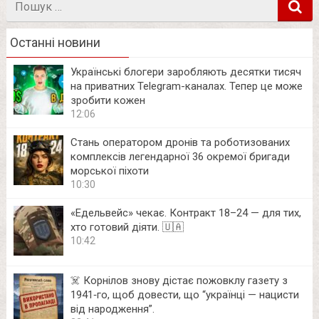
в
Останні новини
Українські блогери заробляють десятки тисяч
на приватних Telegram-каналах. Тепер це може
зробити кожен
12:06
Стань оператором дронів та роботизованих
комплексів легендарної 36 окремої бригади
морської піхоти
10:30
«Едельвейс» чекає. Контракт 18–24 — для тих,
хто готовий діяти. 🇺🇦
10:42
☠️ Корнілов знову дістає пожовклу газету з
1941‑го, щоб довести, що “українці — нацисти
від народження”.