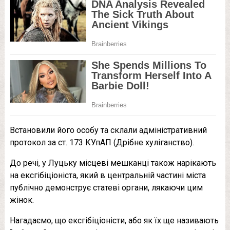
Встановили його особу та склали адміністративний
протокол за ст. 173 КУпАП (Дрібне хуліганство).
До речі, у Луцьку місцеві мешканці також нарікають
на ексгібіціоніста, який в центральній частині міста
публічно демонструє статеві органи, лякаючи цим
жінок.
Нагадаємо, що ексгібіціоністи, або як їх ще називають