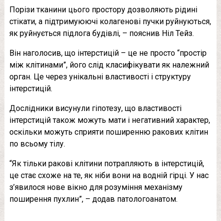
Порізи тканини цього простору дозволяють рідині
стікати, а підтримуюючі колагенові пучки руйнуються,
як руйнується підлога будівлі, – пояснив Ніл Тейз.
Він наголосив, що інтерстицій – це не просто “простір
між клітинами”, його слід класифікувати як належний
орган. Це через унікальні властивості і структуру
інтерстицій.
Дослідники висунули гіпотезу, що властивості
інтерстицій також можуть мати і негативний характер,
оскільки можуть сприяти поширенню ракових клітин
по всьому тілу.
“Як тільки ракові клітини потрапляють в інтерстицій,
це стає схоже на те, як ніби вони на водній гірці. У нас
з’явилося нове вікно для розуміння механізму
поширення пухлин”, – додав патологоанатом.