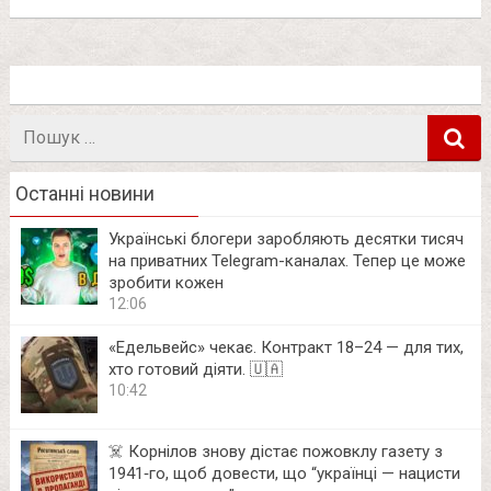
Пошук
в
Останні новини
Українські блогери заробляють десятки тисяч
на приватних Telegram-каналах. Тепер це може
зробити кожен
12:06
«Едельвейс» чекає. Контракт 18–24 — для тих,
хто готовий діяти. 🇺🇦
10:42
☠️ Корнілов знову дістає пожовклу газету з
1941‑го, щоб довести, що “українці — нацисти