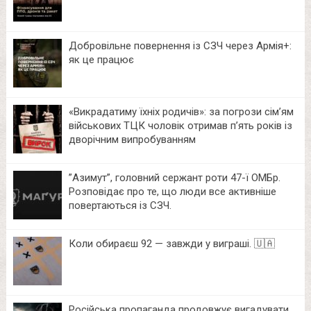
Добровільне повернення із СЗЧ через Армія+:
як це працює
«Викрадатиму їхніх родичів»: за погрози сім’ям
військових ТЦК чоловік отримав п’ять років із
дворічним випробуванням
⁨”Азимут”, головний сержант роти 47-ї ОМБр.
Розповідає про те, що люди все активніше
повертаються із СЗЧ.
Коли обираєш 92 — завжди у виграші. 🇺🇦
Російська пропаганда продовжує вигадувати