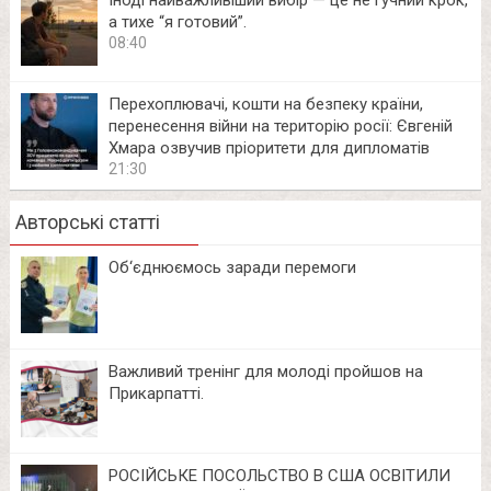
Іноді найважливіший вибір — це не гучний крок,
а тихе “я готовий”.
08:40
Перехоплювачі, кошти на безпеку країни,
перенесення війни на територію росії: Євгеній
Хмара озвучив пріоритети для дипломатів
21:30
Авторські статті
Об‘єднюємось заради перемоги
Важливий тренінг для молоді пройшов на
Прикарпатті.
РОСІЙСЬКЕ ПОСОЛЬСТВО В США ОСВІТИЛИ