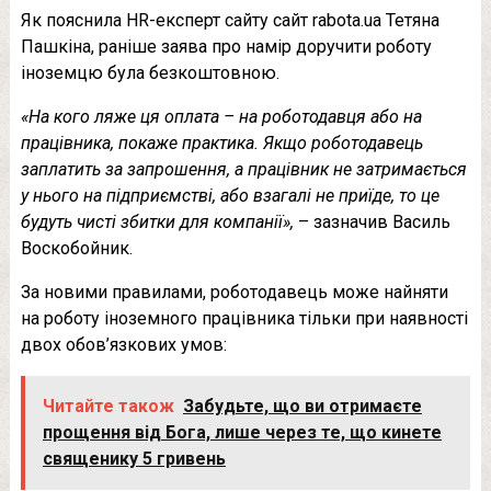
Як пояснила HR-експерт сайту сайт rabota.ua Тетяна
Пашкіна, раніше заява про намір доручити роботу
іноземцю була безкоштовною.
«На кого ляже ця оплата – на роботодавця або на
працівника, покаже практика. Якщо роботодавець
заплатить за запрошення, а працівник не затримається
у нього на підприємстві, або взагалі не приїде, то це
будуть чисті збитки для компанії»,
– зазначив Василь
Воскобойник.
За новими правилами, роботодавець може найняти
на роботу іноземного працівника тільки при наявності
двох обов’язкових умов:
Читайте також
Забудьте, що ви отримаєте
прощення від Бога, лише через те, що кинете
священику 5 гривень