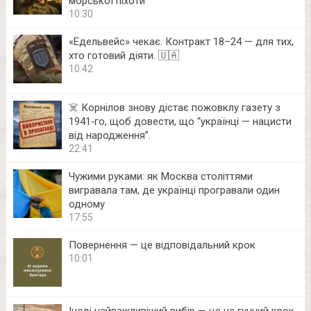
морської піхоти
10:30
«Едельвейс» чекає. Контракт 18–24 — для тих,
хто готовий діяти. 🇺🇦
10:42
☠️ Корнілов знову дістає пожовклу газету з
1941‑го, щоб довести, що “українці — нацисти
від народження”.
22:41
Чужими руками: як Москва століттями
вигравала там, де українці програвали один
одному
17:55
Повернення — це відповідальний крок
10:01