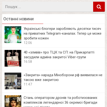
Пошук
в
Останні новини
Українські блогери заробляють десятки тисяч
на приватних Telegram-каналах. Тепер це може
зробити кожен
12:06
40 «зливів» про ТЦК та СП: на Прикарпатті
засудили адміна закритої Viber-групи
16:58
«Закрита» нарада Міноборони рф виявилася не
такою вже закритою
11:47
Стань оператором дронів та роботизованих
комплексів легендарної 36 окремої бригади