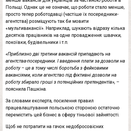
менше вакансій для українців за частиною роботи в
Польщі. Однак це не означає, що роботи стало менше,
просто тепер роботодавці (частіше їх посередники-
агентства) розміщують так би мовити
«мультивакансії». Наприклад, шукають відразу кілька
десятків працівників на одне провадження: швачки,
покоївки, будівельники і т.п.
«Приблизно дві третини вакансій припадають на
агентства-посередники. І введення плати за дозволи на
роботу – це в тому числі боротьба з фeйковими
вакансіями, коли агентство під фіктивні дозволи на
роботу збирало гроші з потенційних претендентів»,
–
пояснила Пашкіна.
За словами експерта, посилення правил
працевлаштування польською стороною остаточно
перемістить цей бізнес в сферу тіньової зайнятості.
Щоб не потрапити на гачок недобросовісних