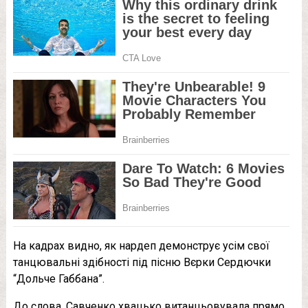
На кадрах видно, як нардеп демонструє усім свої
танцювальні здібності під пісню Вєрки Сердючки
“Дольче Габбана”.
До слова, Савченко хвацько витанцьовувала прямо