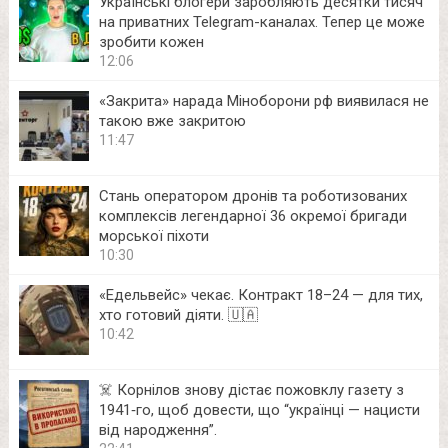
Українські блогери заробляють десятки тисяч
на приватних Telegram-каналах. Тепер це може
зробити кожен
12:06
«Закрита» нарада Міноборони рф виявилася не
такою вже закритою
11:47
Стань оператором дронів та роботизованих
комплексів легендарної 36 окремої бригади
морської піхоти
10:30
«Едельвейс» чекає. Контракт 18–24 — для тих,
хто готовий діяти. 🇺🇦
10:42
☠️ Корнілов знову дістає пожовклу газету з
1941‑го, щоб довести, що “українці — нацисти
від народження”.