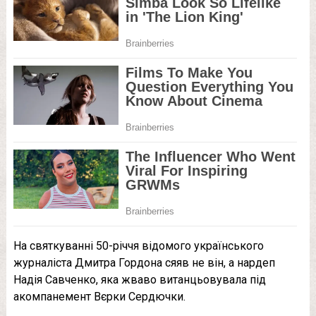
На святкуванні 50-річчя відомого українського
журналіста Дмитра Гордона сяяв не він, а нардеп
Надія Савченко, яка жваво витанцьовувала під
акомпанемент Вєрки Сердючки.