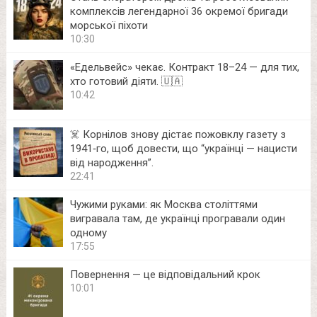
комплексів легендарної 36 окремої бригади
морської піхоти
10:30
«Едельвейс» чекає. Контракт 18–24 — для тих,
хто готовий діяти. 🇺🇦
10:42
☠️ Корнілов знову дістає пожовклу газету з
1941‑го, щоб довести, що “українці — нацисти
від народження”.
22:41
Чужими руками: як Москва століттями
вигравала там, де українці програвали один
одному
17:55
Повернення — це відповідальний крок
10:01