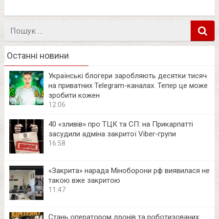
Пошук
в
Останні новини
Українські блогери заробляють десятки тисяч
на приватних Telegram-каналах. Тепер це може
зробити кожен
12:06
40 «зливів» про ТЦК та СП: на Прикарпатті
засудили адміна закритої Viber-групи
16:58
«Закрита» нарада Міноборони рф виявилася не
такою вже закритою
11:47
Стань оператором дронів та роботизованих