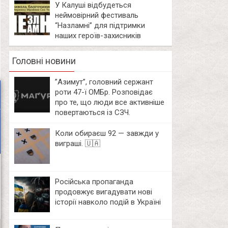
У Калуші відбудеться
неймовірний фестиваль
“Назламні” для підтримки
наших героїв-захисників
Головні новини
⁨”Азимут”, головний сержант
роти 47-ї ОМБр. Розповідає
про те, що люди все активніше
повертаються із СЗЧ.
Коли обираєш 92 — завжди у
виграші. 🇺🇦
Російська пропаганда
продовжує вигадувати нові
історії навколо подій в Україні