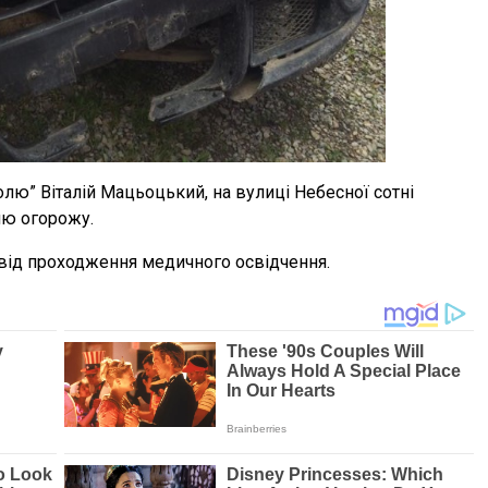
лю” Віталій Мацьоцький, на вулиці Небесної сотні
ню огорожу.
від проходження медичного освідчення.