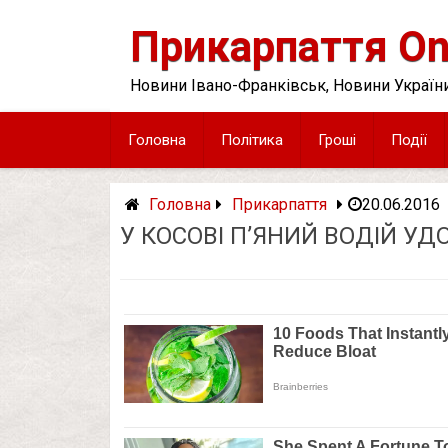
Skip
to
Прикарпаття On
content
Новини Івано-Франківськ, Новини України
Головна
Політика
Гроші
Події
Головна
Прикарпаття
20.06.2016
У КОСОВІ П’ЯНИЙ ВОДІЙ УДО