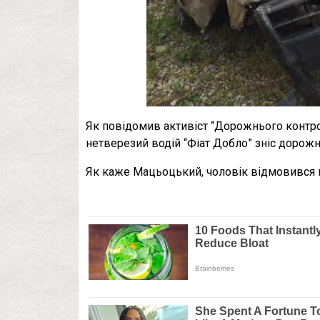
Як повідомив активіст “Дорожнього контро
нетверезий водій “Фіат Добло” зніс дорож
Як каже Мацьоцький, чоловік відмовився 