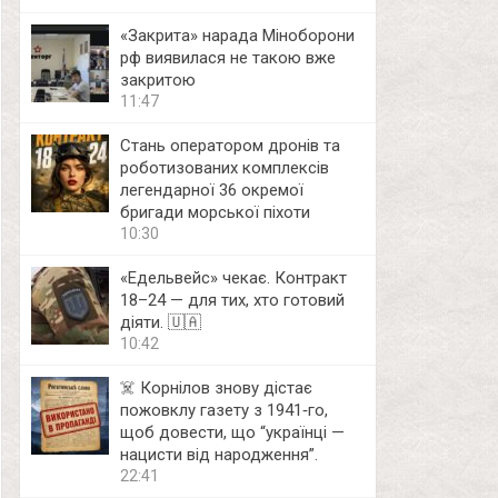
«Закрита» нарада Міноборони
рф виявилася не такою вже
закритою
11:47
Стань оператором дронів та
роботизованих комплексів
легендарної 36 окремої
бригади морської піхоти
10:30
«Едельвейс» чекає. Контракт
18–24 — для тих, хто готовий
діяти. 🇺🇦
10:42
☠️ Корнілов знову дістає
пожовклу газету з 1941‑го,
щоб довести, що “українці —
нацисти від народження”.
22:41