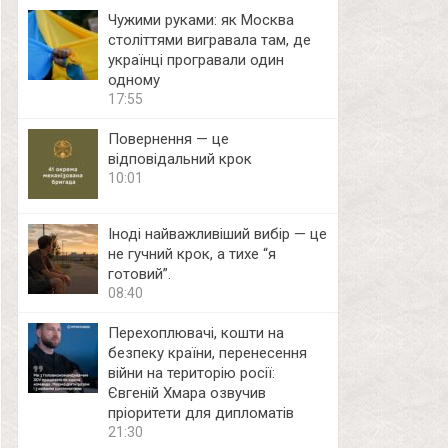
Чужими руками: як Москва
століттями вигравала там, де
українці програвали один
одному
17:55
Повернення — це
відповідальний крок
10:01
Іноді найважливіший вибір — це
не гучний крок, а тихе “я
готовий”.
08:40
Перехоплювачі, кошти на
безпеку країни, перенесення
війни на територію росії:
Євгеній Хмара озвучив
пріоритети для дипломатів
21:30