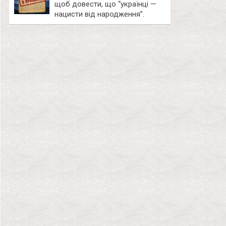
щоб довести, що “українці —
нацисти від народження”.