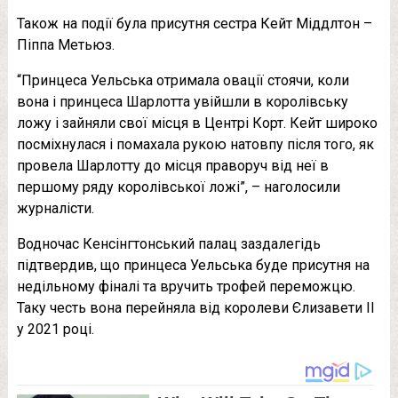
Також на події була присутня сестра Кейт Міддлтон –
Піппа Метьюз.
“Принцеса Уельська отримала овації стоячи, коли
вона і принцеса Шарлотта увійшли в королівську
ложу і зайняли свої місця в Центрі Корт. Кейт широко
посміхнулася і помахала рукою натовпу після того, як
провела Шарлотту до місця праворуч від неї в
першому ряду королівської ложі”, – наголосили
журналісти.
Водночас Кенсінгтонський палац заздалегідь
підтвердив, що принцеса Уельська буде присутня на
недільному фіналі та вручить трофей переможцю.
Таку честь вона перейняла від королеви Єлизавети II
у 2021 році.