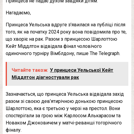
Принцеса не падає духом завдяки дітям.
Нагадаємо,
Принцеса Уельська вдруге з’явилася на публіці після
того, як на початку 2024 року вона повідомила про те,
що хворіє на рак. Разом з принцесою Шарлоттою
Кейт Міддлтон відвідала фінал чоловічого
одиночного турніру Вімблдону, пише The Telegraph.
Читайте також
У принцеси Уельської Кейт
Міддлтон діагностували рак
Зазначається, що принцеса Уельська відвідала захід
разом зі своєю дев’ятирічною донькою принцесою
Шарлоттою, яка є третьою у черзі на престол. Вони
спостерігали за грою між Карлосом Алькарасом та
Новаком Джоковичем у матчі-реванші тогорічного
фіналу.