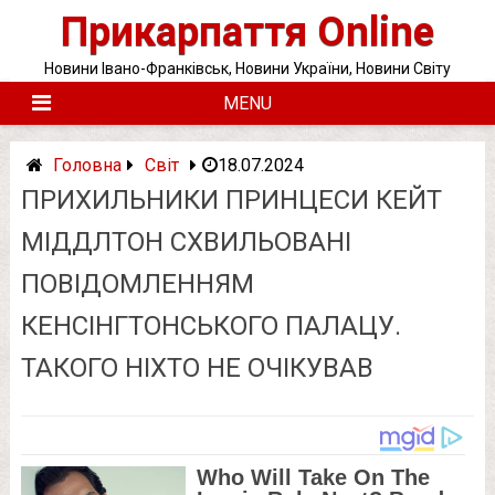
Skip
Прикарпаття Online
to
content
Новини Івано-Франківськ, Новини України, Новини Світу
MENU
Головна
Світ
18.07.2024
ПPИХИЛЬНИКИ ПPИНЦЕСИ КЕЙТ
МІДДЛТОН СXВИЛЬОВАНІ
ПОВІДОМЛЕННЯМ
КЕНCІНГТОНСЬКОГО ПAЛАЦУ.
ТАКОГО НІXТО НЕ ОЧIКУВАВ