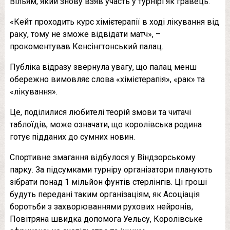
Вільям, який знову взяв участь у турнірі як гравець.
«Кейт проходить курс хімієтерапії в ході лікування від
раку, тому не зможе відвідати матч», –
прокоментував Кенсінгтонський палац.
Публіка відразу звернула увагу, що палац менш
обережно вимовляє слова «хімієтерапія», «рак» та
«лікування».
Це, поділилися любителі теорій змови та читачі
таблоїдів, може означати, що королівська родина
готує підданих до сумних новин.
Спортивне змагання відбулося у Віндзорському
парку. За підсумками турніру організатори планують
зібрати понад 1 мільйон фунтів стерлінгів. Ці гроші
будуть передані таким організаціям, як Асоціація
боротьби з захворюваннями рухових нейронів,
Повітряна швидка допомога Уельсу, Королівське