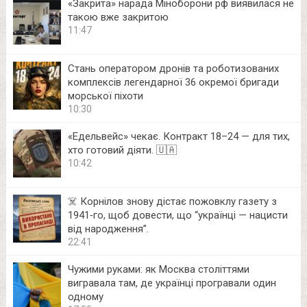
«Закрита» нарада Міноборони рф виявилася не
такою вже закритою
11:47
Стань оператором дронів та роботизованих
комплексів легендарної 36 окремої бригади
морської піхоти
10:30
«Едельвейс» чекає. Контракт 18–24 — для тих,
хто готовий діяти. 🇺🇦
10:42
☠️ Корнілов знову дістає пожовклу газету з
1941‑го, щоб довести, що “українці — нацисти
від народження”.
22:41
Чужими руками: як Москва століттями
вигравала там, де українці програвали один
одному