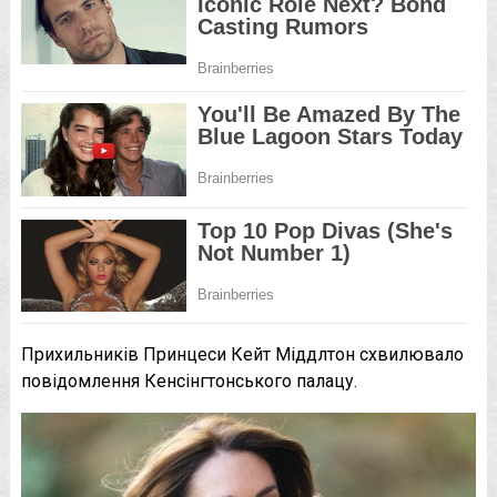
Пpихильників Пpинцеси Кейт Міддлтон сxвилювало
повідомлення Кенcінгтонського пaлацу.