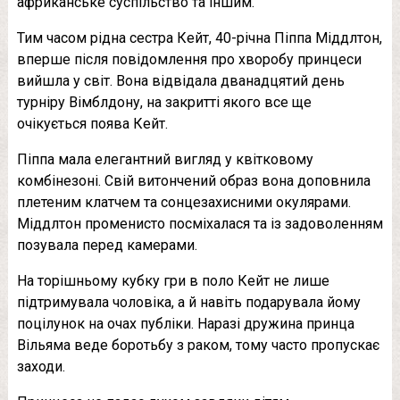
африканське суспільство та іншим.
Тим часом рідна сестра Кейт, 40-річна Піппа Міддлтон,
вперше після повідомлення про хворобу принцеси
вийшла у світ. Вона відвідала дванадцятий день
турніру Вімблдону, на закритті якого все ще
очікується поява Кейт.
Піппа мала елегантний вигляд у квітковому
комбінезоні. Свій витончений образ вона доповнила
плетеним клатчем та сонцезахисними окулярами.
Міддлтон променисто посміхалася та із задоволенням
позувала перед камерами.
На торішньому кубку гри в поло Кейт не лише
підтримувала чоловіка, а й навіть подарувала йому
поцілунок на очах публіки. Наразі дружина принца
Вільяма веде боротьбу з раком, тому часто пропускає
заходи.