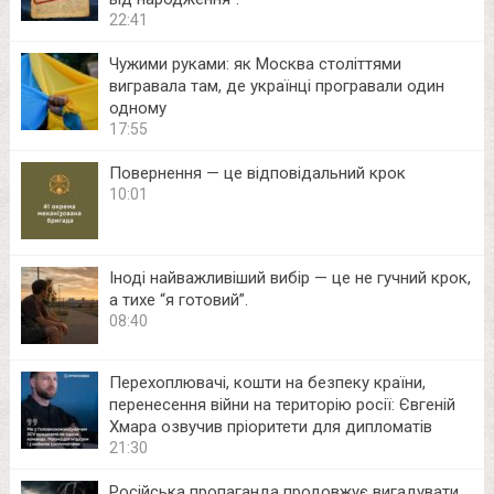
22:41
Чужими руками: як Москва століттями
вигравала там, де українці програвали один
одному
17:55
Повернення — це відповідальний крок
10:01
Іноді найважливіший вибір — це не гучний крок,
а тихе “я готовий”.
08:40
Перехоплювачі, кошти на безпеку країни,
перенесення війни на територію росії: Євгеній
Хмара озвучив пріоритети для дипломатів
21:30
Російська пропаганда продовжує вигадувати