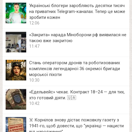
Українські блогери заробляють десятки тисяч
на приватних Telegram-каналах. Тепер це може
зробити кожен
12:06
«Закрита» нарада Міноборони рф виявилася не
такою вже закритою
11:47
Стань оператором дронів та роботизованих
комплексів легендарної 36 окремої бригади
морської піхоти
10:30
«Едельвейс» чекає. Контракт 18–24 — для тих,
хто готовий діяти. 🇺🇦
10:42
☠️ Корнілов знову дістає пожовклу газету з
1941‑го, щоб довести, що “українці — нацисти
від народження”.