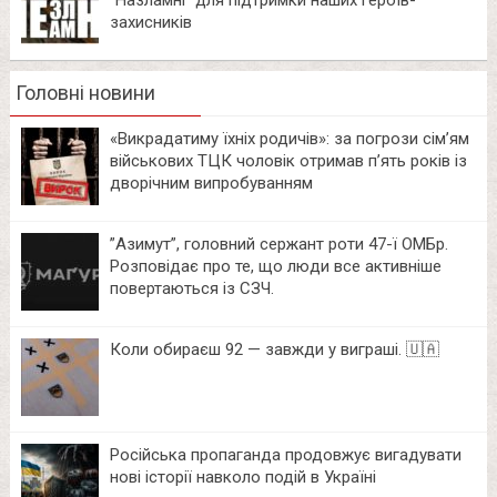
“Назламні” для підтримки наших героїв-
захисників
Головні новини
«Викрадатиму їхніх родичів»: за погрози сім’ям
військових ТЦК чоловік отримав п’ять років із
дворічним випробуванням
⁨”Азимут”, головний сержант роти 47-ї ОМБр.
Розповідає про те, що люди все активніше
повертаються із СЗЧ.
Коли обираєш 92 — завжди у виграші. 🇺🇦
Російська пропаганда продовжує вигадувати
нові історії навколо подій в Україні