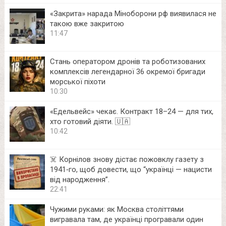
«Закрита» нарада Міноборони рф виявилася не
такою вже закритою
11:47
Стань оператором дронів та роботизованих
комплексів легендарної 36 окремої бригади
морської піхоти
10:30
«Едельвейс» чекає. Контракт 18–24 — для тих,
хто готовий діяти. 🇺🇦
10:42
☠️ Корнілов знову дістає пожовклу газету з
1941‑го, щоб довести, що “українці — нацисти
від народження”.
22:41
Чужими руками: як Москва століттями
вигравала там, де українці програвали один