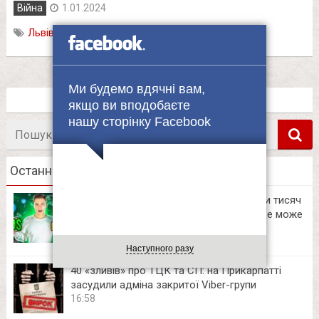
Війна
1.01.2024
Львів
,
обстріли
,
університет
Ми будемо вдячні вам,
якщо ви вподобаєте
нашу сторінку Facebook
Пошук
в
Останні новини
Українські блогери заробляють десятки тисяч
на приватних Telegram-каналах. Тепер це може
зробити кожен
12:06
Наступного разу
40 «зливів» про ТЦК та СП: на Прикарпатті
засудили адміна закритої Viber-групи
16:58