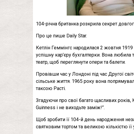
104-річна британка розкрила секрет довгог
Про це пише Daily Star.
Кетлін Геммінгс народилася 2 жовтня 1919 
успішну кар’єру бухгалтерки. Вона любила
театр, щоб переглянути опери та балети.
Провівши час у Лондоні під час Другої світ
сільське життя. 1965 року вона попрямува
таксою Расті.
Згадуючи про свої багато щасливих років, 
Guinness і не виходьте заміж!”.
Щоб зробити її 104-й день народження неза
святковим тортом та великою кількістю її