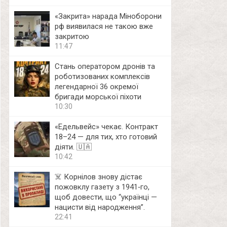
«Закрита» нарада Міноборони
рф виявилася не такою вже
закритою
11:47
Стань оператором дронів та
роботизованих комплексів
легендарної 36 окремої
бригади морської піхоти
10:30
«Едельвейс» чекає. Контракт
18–24 — для тих, хто готовий
діяти. 🇺🇦
10:42
☠️ Корнілов знову дістає
пожовклу газету з 1941‑го,
щоб довести, що “українці —
нацисти від народження”.
22:41