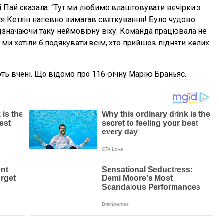
і Пай сказала: “Тут ми любимо влаштовувати вечірки з
ня Кетлін напевно вимагав святкування! Було чудово
відзначаючи таку неймовірну віху. Команда працювала не
і ми хотіли б подякувати всім, хто прийшов підняти келих
ють вчені. Що відомо про 116-річну Марію Браньяс.