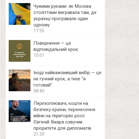
Чужими руками: як Москва
століттями вигравала там, де
українці програвали один
одному
17:55
Повернення — це
відповідальний крок
10:01
Іноді найважливіший вибір — це
не гучний крок, а тихе “я
готовий”.
08:40
Перехоплювачі, кошти на
безпеку країни, перенесення
війни на територію росії:
Євгеній Хмара озвучив
пріоритети для дипломатів
21:30