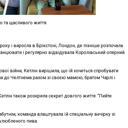
о та щасливого життя.
року і виросла в Брікстоні, Лондон, де пізніше розпочала
 танцювати і регулярно відвідувала Королівський оперний
ової війни, Кетлін вирішила, що їй хочеться спробувати
ла до Челтнема разом зі своєю мамою, братом Чарлі і
Кетлін також розкрила секрет довгого життя: “Пийте
бутнім, команда влаштувала їй спеціальну вечірку зі
 улюбленого пива.