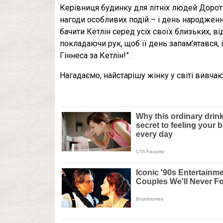
Керівниця будинку для літніх людей Дорот
нагоди особливих подій – і день народжен
бачити Кетлін серед усіх своїх близьких, 
покладаючи рук, щоб її день запам’ятався, 
Гіннеса за Кетлін!”.
Нагадаємо, найстарішу жінку у світі вивча