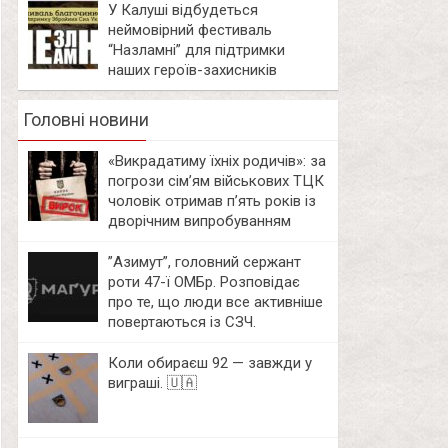
У Калуші відбудеться
неймовірний фестиваль
“Назламні” для підтримки
наших героїв-захисників
Головні новини
«Викрадатиму їхніх родичів»: за
погрози сім’ям військових ТЦК
чоловік отримав п’ять років із
дворічним випробуванням
⁨”Азимут”, головний сержант
роти 47-ї ОМБр. Розповідає
про те, що люди все активніше
повертаються із СЗЧ.
Коли обираєш 92 — завжди у
виграші. 🇺🇦