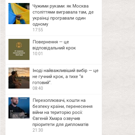
Чужими руками: як Москва
століттями вигравала там, де
українці програвали один
одному
17:55
Повернення — це
відповідальний крок
10:01
Іноді найважливіший вибір — це
не гучний крок, а тихе “я
готовий”.
08:40
Перехоплювачі, кошти на
безпеку країни, перенесення
війни на територію росії:
Євгеній Хмара озвучив
пріоритети для дипломатів
21:30