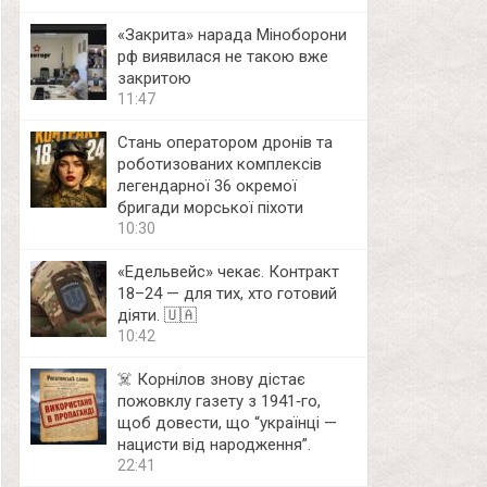
«Закрита» нарада Міноборони
рф виявилася не такою вже
закритою
11:47
Стань оператором дронів та
роботизованих комплексів
легендарної 36 окремої
бригади морської піхоти
10:30
«Едельвейс» чекає. Контракт
18–24 — для тих, хто готовий
діяти. 🇺🇦
10:42
☠️ Корнілов знову дістає
пожовклу газету з 1941‑го,
щоб довести, що “українці —
нацисти від народження”.
22:41