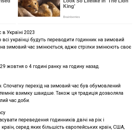
 в Україні 2023
ро всі українці будуть переводити годинник на зимовий
 на зимовий час змінюється, адже стрілки змінюють своє
29 жовтня о 4 годині ранку на годину назад.
. Спочатку перехід на зимовий час був обумовлений
 темніє взимку швидше. Також ця традиція дозволяла
лий час доби.
асу
сувати переведення годинників двічі на рік і
0 країн, серед яких більшість європейських країн, США,