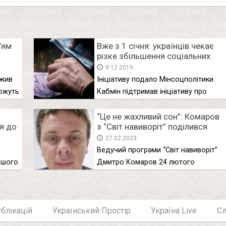
’ям
Вже з 1 січня: українців чекає
різке збільшення соціальних
виплат. До 7763 гривень
9.12.2019
кожному!
ежив
Ініціативу подало Мінсоцполітики
ожуть
Кабмін підтримав ініціативу про
збільшення розміру соціальної …
:
“Це не жахливий сон”: Комаров
я до
з “Світ навиворіт” поділився
знімком, що вразив українців
27.02.2023
Ведучий програми “Світ навиворіт”
ьшого
Дмитро Комаров 24 лютого
представив свій …
блікацій
Український Простір
Україна Live
С