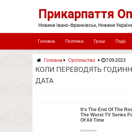
Skip
to
Прикарпаття On
content
Новини Івано-Франківськ, Новини України
Головна
Політика
Гроші
Події
Головна
Суспільство
7.09.2023
КОЛИ ПЕРЕВОДЯТЬ ГОДИННИ
ДАТА