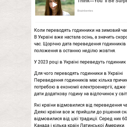
Коли переводять годинники на зимовий час
В Україні вже настала осінь, а значить ско
час. Щорічно дата переведення годинників
положення в останню неділю жовтня.
У 2023 році в Україні переведуть годинник 
Для чого переводять годинники в Україні
Переведення годинників має кілька причин
потребою в економії електроенергії, адже
дати додаткову годину на відпочинок у світ
Які країни відмовилися від переведення ч
Деякі країни все ж прийшли до рішення ска
відмовилися від цієї традиції. Серед них 6
Канада і кілька країн Латинської Америки.