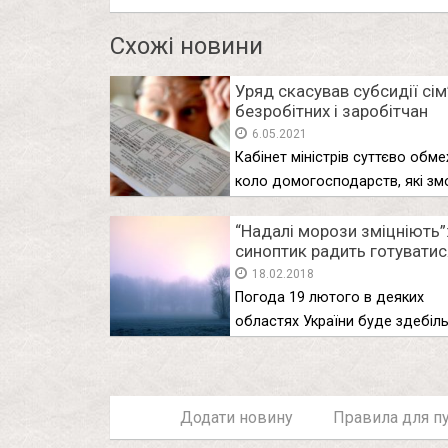
Схожі новини
Уряд скасував субсидії сім
безробітних і заробітчан
6.05.2021
Кабінет міністрів суттєво обм
коло домогосподарств, які зм
претендувати на …
“Надалі морози зміцніють”
синоптик радить готуватис
холодного тижня
18.02.2018
Погода 19 лютого в деяких
областях України буде здебіл
сніжною …
Додати новину
Правила для пу