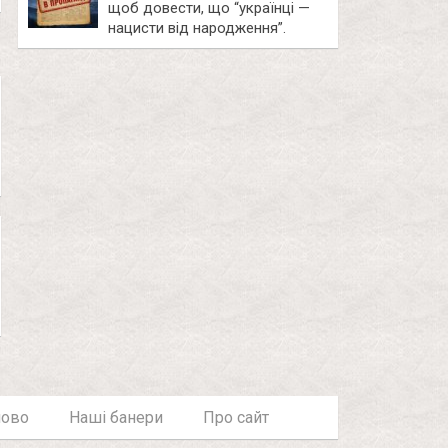
щоб довести, що “українці —
нацисти від народження”.
лово
Наші банери
Про сайт