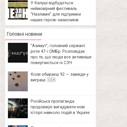
У Калуші відбудеться
неймовірний фестиваль
“Назламні” для підтримки
наших героїв-захисників
Головні новини
⁨”Азимут”, головний сержант
роти 47-ї ОМБр. Розповідає
про те, що люди все активніше
повертаються із СЗЧ.
Коли обираєш 92 — завжди у
виграші. 🇺🇦
Російська пропаганда
продовжує вигадувати нові
історії навколо подій в Україні