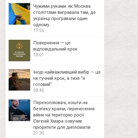
Чужими руками: як Москва
століттями вигравала там, де
українці програвали один
одному
17:55
Повернення — це
відповідальний крок
10:01
Іноді найважливіший вибір — це
не гучний крок, а тихе “я
готовий”.
08:40
Перехоплювачі, кошти на
безпеку країни, перенесення
війни на територію росії:
Євгеній Хмара озвучив
пріоритети для дипломатів
21:30