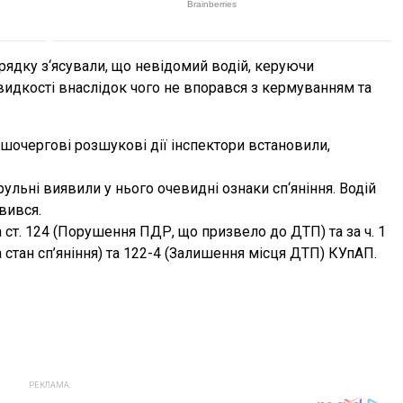
рядку з‘ясували, що невідомий водій, керуючи
видкості внаслідок чого не впорався з кермуванням та
шочергові розшукові дії інспектори встановили,
рульні виявили у нього очевидні ознаки сп‘яніння. Водій
вився.
а ст. 124 (Порушення ПДР, що призвело до ДТП) та за ч. 1
 стан сп’яніння) та 122-4 (Залишення місця ДТП) КУпАП.
РЕКЛАМА: