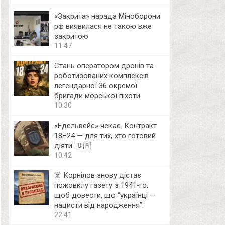
«Закрита» нарада Міноборони
рф виявилася не такою вже
закритою
11:47
Стань оператором дронів та
роботизованих комплексів
легендарної 36 окремої
бригади морської піхоти
10:30
«Едельвейс» чекає. Контракт
18–24 — для тих, хто готовий
діяти. 🇺🇦
10:42
☠️ Корнілов знову дістає
пожовклу газету з 1941‑го,
щоб довести, що “українці —
нацисти від народження”.
22:41