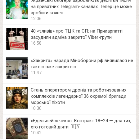
Українські блогери заробляють десятки тисяч
на приватних Telegram-каналах. Тепер це може
зробити кожен
12:06
40 «зливів» про ТЦК та СП: на Прикарпатті
засудили адміна закритої Viber-групи
16:58
«Закрита» нарада Міноборони рф виявилася не
такою вже закритою
11:47
Стань оператором дронів та роботизованих
комплексів легендарної 36 окремої бригади
морської піхоти
10:30
«Едельвейс» чекає. Контракт 18–24 — для тих,
хто готовий діяти. 🇺🇦
10:42