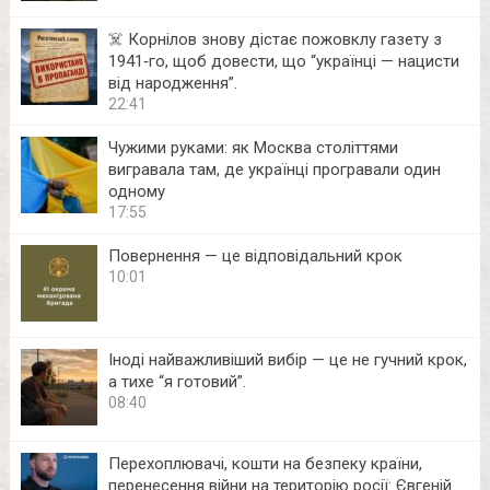
☠️ Корнілов знову дістає пожовклу газету з
1941‑го, щоб довести, що “українці — нацисти
від народження”.
22:41
Чужими руками: як Москва століттями
вигравала там, де українці програвали один
одному
17:55
Повернення — це відповідальний крок
10:01
Іноді найважливіший вибір — це не гучний крок,
а тихе “я готовий”.
08:40
Перехоплювачі, кошти на безпеку країни,
перенесення війни на територію росії: Євгеній