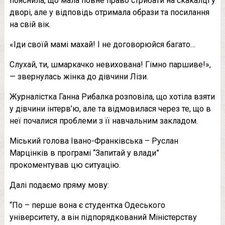
пояснила, що мала повне право стрибати на скакалці у
дворі, але у відповідь отримала образи та посилання
на свій вік.
«Іди своїй мамі махай! І не договорюйся багато…
Слухай, ти, шмаркачко невихована! Гімно паршиве!»,
— звернулась жінка до дівчини Лізи.
Журналістка Ганна Рибалка розповіла, що хотіла взяти
у дівчини інтерв’ю, але та відмовилася через те, що в
неї почалися проблеми з її навчальним закладом.
Міський голова Івано-Франківська – Руслан
Марцінків в програмі “Запитай у влади”
прокоментував цю ситуацію.
Далі подаємо пряму мову:
“По – перше вона є студентка Одеського
університету, а він підпорядкований Міністерству