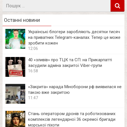
Пошук
в
Останні новини
Українські блогери заробляють десятки тисяч
на приватних Telegram-каналах. Тепер це може
зробити кожен
12:06
40 «зливів» про ТЦК та СП: на Прикарпатті
засудили адміна закритої Viber-групи
16:58
«Закрита» нарада Міноборони рф виявилася не
такою вже закритою
11:47
Стань оператором дронів та роботизованих
комплексів легендарної 36 окремої бригади
морської піхоти