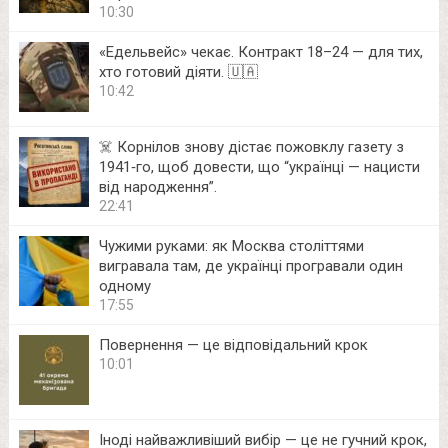
10:30
«Едельвейс» чекає. Контракт 18–24 — для тих,
хто готовий діяти. 🇺🇦
10:42
☠️ Корнілов знову дістає пожовклу газету з
1941‑го, щоб довести, що “українці — нацисти
від народження”.
22:41
Чужими руками: як Москва століттями
вигравала там, де українці програвали один
одному
17:55
Повернення — це відповідальний крок
10:01
Іноді найважливіший вибір — це не гучний крок,