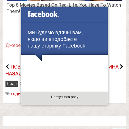
Ми будемо вдячні вам,
якщо ви вподобаєте
Джерело.
нашу сторінку Facebook
ПОВЕРНУТИСЬ
НАСТУПНА НОВИНА
НАЗАД
Події
11.03.2023
годинники
,
літній час
,
переведення години
Наступного разу