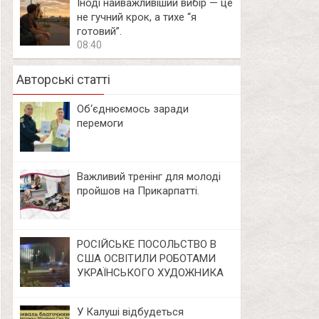
Іноді найважливіший вибір — це
не гучний крок, а тихе “я
готовий”.
08:40
Авторські статті
Об‘єднюємось заради
перемоги
Важливий тренінг для молоді
пройшов на Прикарпатті.
РОСІЙСЬКЕ ПОСОЛЬСТВО В
США ОСВІТИЛИ РОБОТАМИ
УКРАЇНСЬКОГО ХУДОЖНИКА
У Калуші відбудеться