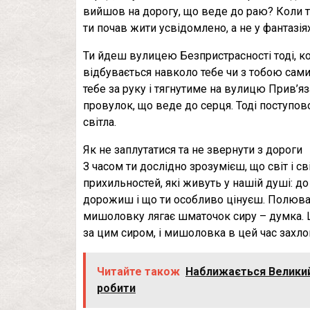
вийшов на дорогу, що веде до раю? Коли ти 
ти почав жити усвідомлено, а не у фантазія
Ти йдеш вулицею Безпристрасності тоді, ко
відбувається навколо тебе чи з тобою сами
тебе за руку і тягнутиме на вулицю Прив’яз
провулок, що веде до серця. Тоді поступов
світла.
Як не заплутатися та не звернути з дороги
З часом ти дослідно зрозумієш, що світ і св
прихильностей, які живуть у нашій душі: до
дорожиш і що ти особливо цінуєш. Полюва
мишоловку лягає шматочок сиру – думка. Це
за цим сиром, і мишоловка в цей час захло
Читайте також
Наближається Великий 
робити