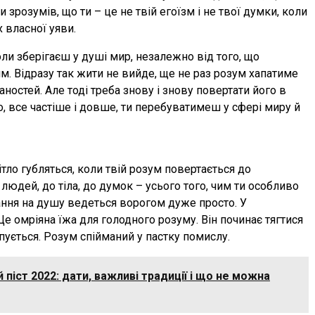
зрозумів, що ти – це не твій егоїзм і не твої думки, коли
х власної уяви.
ли зберігаєш у душі мир, незалежно від того, що
м. Відразу так жити не вийде, ще не раз розум хапатиме
аностей. Але тоді треба знову і знову повертати його в
о, все частіше і довше, ти перебуватимеш у сфері миру й
ітло губляться, коли твій розум повертається до
 людей, до тіла, до думок – усього того, чим ти особливо
ння на душу ведеться ворогом дуже просто. У
 омріяна їжа для голодного розуму. Він починає тягтися
пується. Розум спійманий у пастку помислу.
піст 2022: дати, важливі традиції і що не можна