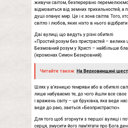
живучи світом, безперервно перемелюємо 
відмовиться від земних прихильностей, а по
душі опанує мир. Це і є зона світла. Того, 
світло і любов, яких ніхто в нього відібрат
Дві вулиці, що ведуть у різні обителі
«Простий розум без пристрастей – велике 
Безмовний розум у Христі – найбільше бла
(ієромонах Симон Безкровний).
Читайте також
На Верховинщині шести
Шлях у в’язницю темряви або в обителі сві
лише набуваємо те, до чого йшли все своє 
і вражень світу – це бруківка, яка веде нас 
веде до раю, зветься «Безпристрастю».
Для того щоб згорнути з першої вулиці і п
серця, змусити його пам’ятати про Бога день