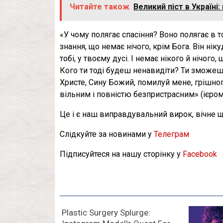
Читайте також
Великий піст в Україн
«У чому полягає спасіння? Воно полягає в т
знання, що немає нічого, крім Бога. Він ні
тобі, у твоєму дусі. І немає нікого й нічог
Кого ти тоді будеш ненавидіти? Ти зможеш
Христе, Сину Божий, помилуй мене, грішного
вільним і повністю безпристрасним» (ієро
Це і є наш виправдувальний вирок, вічне ща
Слідкуйте за новинами у
Телеграм
Підписуйтеся на нашу сторінку у
Facebook