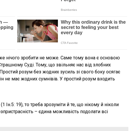
уже нічого зробити не може. Саме тому вона є основою
Страшному Суді. Тому, що звільняє нас від злобних
 Простий розум без жодних зусиль зі свого боку осягає
він не має жодних сумнівів. У простий розум входить
1 Ін.5: 19), то треба зрозуміти й те, що нікому й ніколи
зпристрасність – єдина можливість подолати всі