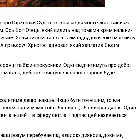
про Страшний Суд, то в їхній свідомості часто виникає
м. Ось Бог-Отець, який сидить над томами кримінальних
ким. Зліва сатана, він хоч і сам підсудний, але на якийсь
А праворуч Христос, адвокат, який заплатив Своїм
оронці та біси-спокусники. Одні свідчитимуть про добрі
ті змагань, дебатів і виступів кожної сторони буде
ходитиме дещо інакше. Якщо бути точнішим, то він
 своїм підписуємо собі або вирок, або виправдання. Один
ви, а інший – в сферу світла. І підпис цей називається
 наш розум перебуває під владою диявола, доки ми,