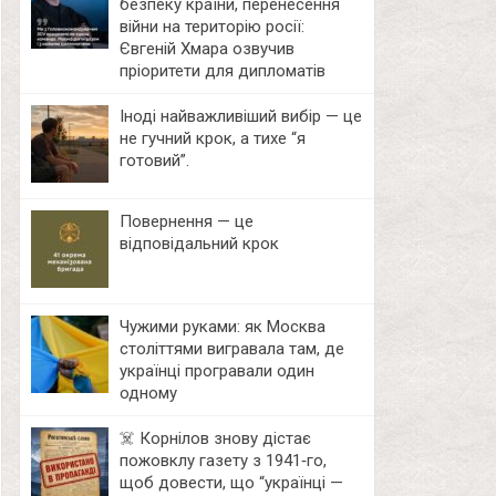
безпеку країни, перенесення
війни на територію росії:
Євгеній Хмара озвучив
пріоритети для дипломатів
Іноді найважливіший вибір — це
не гучний крок, а тихе “я
готовий”.
Повернення — це
відповідальний крок
Чужими руками: як Москва
століттями вигравала там, де
українці програвали один
одному
☠️ Корнілов знову дістає
пожовклу газету з 1941‑го,
щоб довести, що “українці —