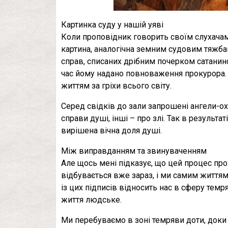
Картинка суду у нашій уяві
Коли проповідник говорить своїм слухачам 
картина, аналогічна земним судовим тяжба
справ, списаних дрібним почерком сатанинсь
час йому надано повноваження прокурора. 
життям за гріхи всього світу.
Серед свідків до зали запрошені ангели-ох
справи душі, інші – про злі. Так в результа
вирішена вічна доля душі.
Між виправданням та звинуваченням
Але щось мені підказує, що цей процес про
відбувається вже зараз, і ми самим життям
із цих підписів відносить нас в сферу темря
життя людське.
Ми перебуваємо в зоні темряви доти, доки