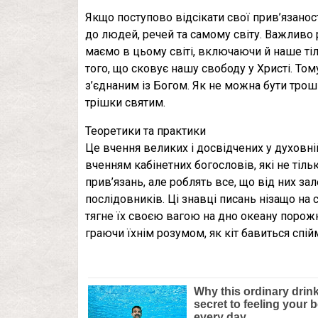
Якщо поступово відсікати свої прив’язаност
до людей, речей та самому світу. Важливо 
маємо в цьому світі, включаючи й наше тіло
того, що сковує нашу свободу у Христі. Том
з’єднаним із Богом. Як не можна бути трош
трішки святим.
Теоретики та практики
Це вчення великих і досвідчених у духовній
вченням кабінетних богословів, які не тіль
прив’язань, але роблять все, що від них за
послідовників. Ці знавці писань нізащо на с
тягне їх своєю вагою на дно океану порожн
граючи їхнім розумом, як кіт бавиться сп