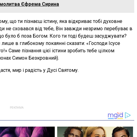
і: молитва Єфрема Сирина
ому, що ти пізнаєш істину, яка відкриває тобі духовне
куди не сховався від тебе, Він завжди незримо перебуває в
о, що було б поза Богом. Кого ти тоді будеш засуджувати?
 лише в глибокому покаянні сказати: «Господи Ісусе
!» Саме пізнання цієї істини зробить тебе цілком
монах Симон Безкровний).
стя, мир і радість у Дусі Святому.
РЕКЛАМА: