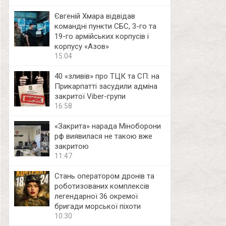
Євгеній Хмара відвідав
командні пункти СБС, 3-го та
19-го армійських корпусів і
корпусу «Азов»
15:04
40 «зливів» про ТЦК та СП: на
Прикарпатті засудили адміна
закритої Viber-групи
16:58
«Закрита» нарада Міноборони
рф виявилася не такою вже
закритою
11:47
Стань оператором дронів та
роботизованих комплексів
легендарної 36 окремої
бригади морської піхоти
10:30