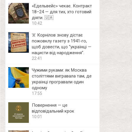
«Едельвейс» чекає. Контракт
18–24 — для тих, хто готовий
діяти. 🇺🇦
10:42
☠️ Корнілов знову дістає
пожовклу газету з 1941‑го,
щоб довести, що “українці —
нацисти від народження”.
22:41
Чужими руками: як Москва
століттями вигравала там, де
українці програвали один
одному
17:55
Повернення — це
відповідальний крок
10:01