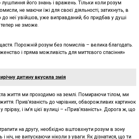
лушпиння його знань і вражень. Тільки коли розум
мисли, не маючи їжі для своєї діяльності, затихнуть, в
хто до неї увійшов, уже виправданий, бо придбав у душі
и тепер не зможе.
щастя. Порожній розум без помислів – велика благодать.
женство і пряма можливість для миттєвого спасіння»
річну дитину вкусила змія
тла життя ми проходимо на землі. Помираючи тілом, ми
життя. Прив’язаність до чарівних, обворожливих картинок
у прірву, і ім’я цієї вулиці – «Прив’язаність». Дорога ж, що
отрапити на другу, необхідно вштовхнути розум в зону
 і ніч, не випускаючи ніколи з уваги. Як дізнатися, що ти