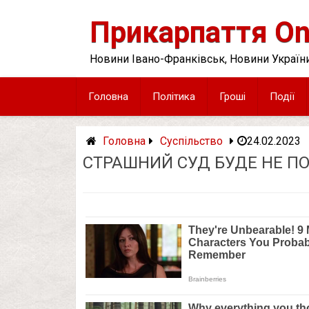
Skip
to
Прикарпаття On
content
Новини Івано-Франківськ, Новини України
Головна
Політика
Гроші
Події
Головна
Суспільство
24.02.2023
СТРАШНИЙ СУД БУДЕ НЕ ПОТ