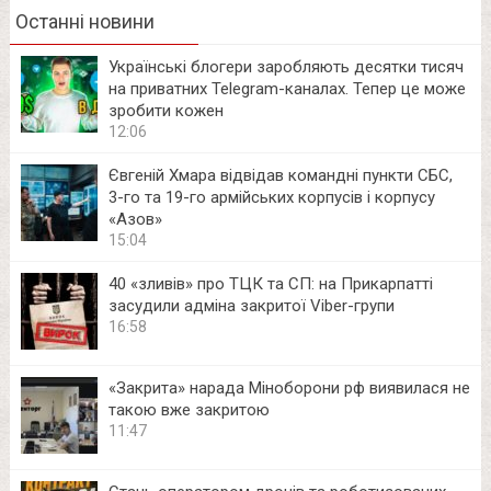
Останні новини
Українські блогери заробляють десятки тисяч
на приватних Telegram-каналах. Тепер це може
зробити кожен
12:06
Євгеній Хмара відвідав командні пункти СБС,
3-го та 19-го армійських корпусів і корпусу
«Азов»
15:04
40 «зливів» про ТЦК та СП: на Прикарпатті
засудили адміна закритої Viber-групи
16:58
«Закрита» нарада Міноборони рф виявилася не
такою вже закритою
11:47