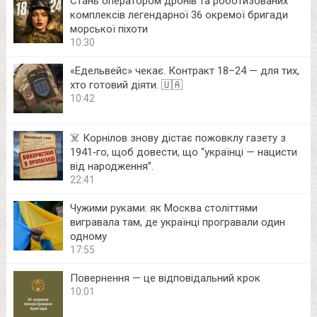
Стань оператором дронів та роботизованих
комплексів легендарної 36 окремої бригади
морської піхоти
10:30
«Едельвейс» чекає. Контракт 18–24 — для тих,
хто готовий діяти. 🇺🇦
10:42
☠️ Корнілов знову дістає пожовклу газету з
1941‑го, щоб довести, що “українці — нацисти
від народження”.
22:41
Чужими руками: як Москва століттями
вигравала там, де українці програвали один
одному
17:55
Повернення — це відповідальний крок
10:01