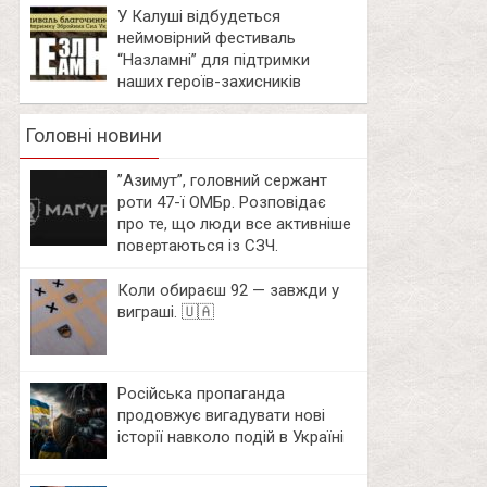
У Калуші відбудеться
неймовірний фестиваль
“Назламні” для підтримки
наших героїв-захисників
Головні новини
⁨”Азимут”, головний сержант
роти 47-ї ОМБр. Розповідає
про те, що люди все активніше
повертаються із СЗЧ.
Коли обираєш 92 — завжди у
виграші. 🇺🇦
Російська пропаганда
продовжує вигадувати нові
історії навколо подій в Україні