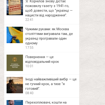
☠️ Корнілов знову дістає
пожовклу газету з 1941‑го,
щоб довести, що “українці —
нацисти від народження”.
22:41
Чужими руками: як Москва
століттями вигравала там, де
українці програвали один
одному
17:55
Повернення — це
відповідальний крок
10:01
Іноді найважливіший вибір — це
не гучний крок, а тихе “я
готовий”.
08:40
Перехоплювачі, кошти на