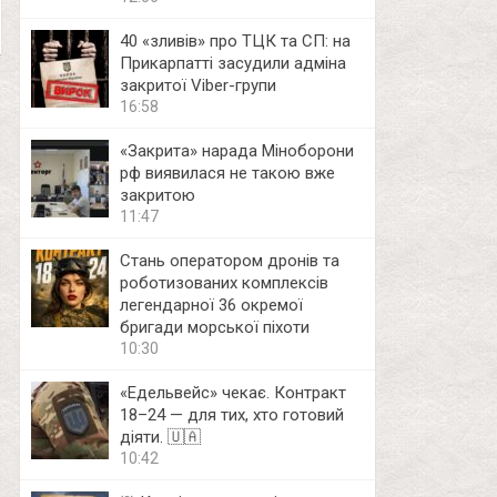
40 «зливів» про ТЦК та СП: на
Прикарпатті засудили адміна
закритої Viber-групи
16:58
«Закрита» нарада Міноборони
рф виявилася не такою вже
закритою
11:47
Стань оператором дронів та
роботизованих комплексів
легендарної 36 окремої
бригади морської піхоти
10:30
«Едельвейс» чекає. Контракт
18–24 — для тих, хто готовий
діяти. 🇺🇦
10:42