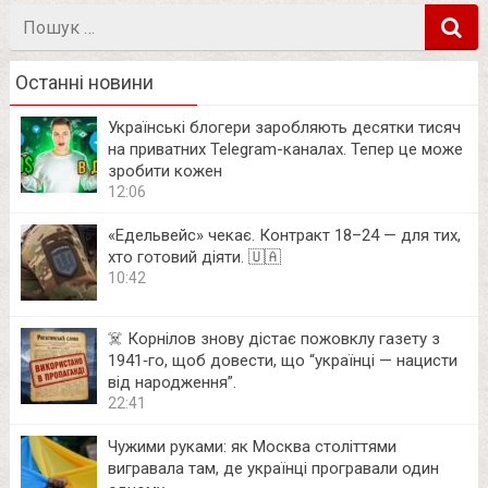
Пошук
в
Останні новини
Українські блогери заробляють десятки тисяч
на приватних Telegram-каналах. Тепер це може
зробити кожен
12:06
«Едельвейс» чекає. Контракт 18–24 — для тих,
хто готовий діяти. 🇺🇦
10:42
☠️ Корнілов знову дістає пожовклу газету з
1941‑го, щоб довести, що “українці — нацисти
від народження”.
22:41
Чужими руками: як Москва століттями
вигравала там, де українці програвали один