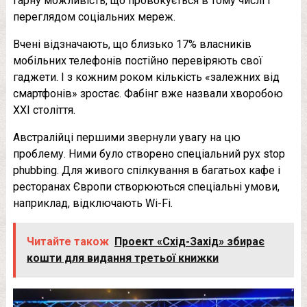
гарну можливість, що провокується в тому числі і
переглядом соціальних мереж.
Вчені відзначають, що близько 17% власників
мобільних телефонів постійно перевіряють свої
гаджети. І з кожним роком кількість «залежних від
смартфонів» зростає. Фабінг вже назвали хворобою
ХХІ століття.
Австралійці першими звернули увагу на цю
проблему. Ними було створено спеціальний рух stop
phubbing. Для живого спілкування в багатьох кафе і
ресторанах Європи створюються спеціальні умови,
наприклад, відключають Wі-Fі.
Читайте також
Проект «Схід-Захід» збирає
кошти для видання третьої книжки