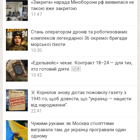
«Закрита» нарада Міноборони рф виявилася не
такою вже закритою
11:47
Стань оператором дронів та роботизованих
комплексів легендарної 36 окремої бригади
морської піхоти
10:30
«Едельвейс» чекає. Контракт 18–24 — для тих,
хто готовий діяти. 🇺🇦
10:42
☠️ Корнілов знову дістає пожовклу газету з
1941‑го, щоб довести, що “українці — нацисти
від народження”.
22:41
Чужими руками: як Москва століттями
вигравала там, де українці програвали один
одному