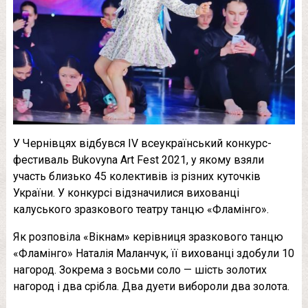
У Чернівцях відбувся IV всеукраїнський конкурс-
фестиваль Bukovyna Art Fest 2021, у якому взяли
участь близько 45 колективів із різних куточків
України. У конкурсі відзначилися вихованці
калуського зразкового театру танцю «Фламінго».
Як розповіла «Вікнам» керівниця зразкового танцю
«Фламінго» Наталія Маланчук, її вихованці здобули 10
нагород. Зокрема з восьми соло — шість золотих
нагород і два срібла. Два дуети вибороли два золота.