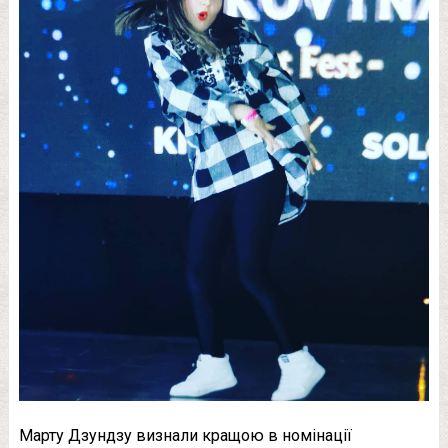
Марту Дзундзу визнали кращою в номінації