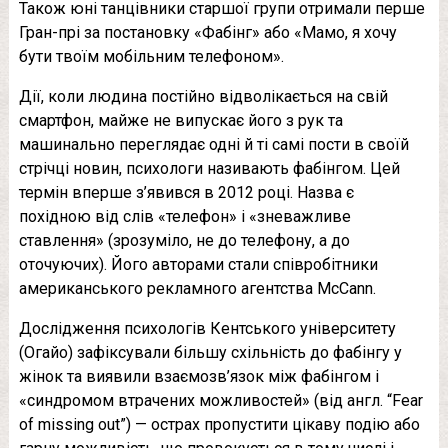
Також юні танцівники старшої групи отримали перше
Гран-прі за постановку «Фабінг» або «Мамо, я хочу
бути твоїм мобільним телефоном».
Дії, коли людина постійно відволікається на свій
смартфон, майже не випускає його з рук та
машинально переглядає одні й ті самі пости в своїй
стрічці новин, психологи називають фабінгом. Цей
термін вперше з’явився в 2012 році. Назва є
похідною від слів «телефон» і «зневажливе
ставлення» (зрозуміло, не до телефону, а до
оточуючих). Його авторами стали співробітники
американського рекламного агентства McCann.
Дослідження психологів Кентського університету
(Огайо) зафіксували більшу схільність до фабінгу у
жінок та виявили взаємозв’язок між фабінгом і
«синдромом втрачених можливостей» (від англ. “Fear
of missing out”) — острах пропустити цікаву подію або