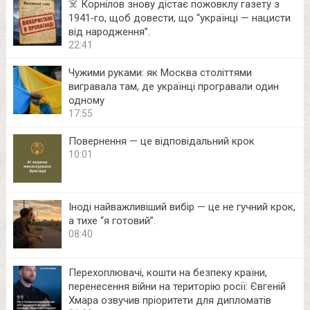
☠️ Корнілов знову дістає пожовклу газету з
1941‑го, щоб довести, що “українці — нацисти
від народження”.
22:41
Чужими руками: як Москва століттями
вигравала там, де українці програвали один
одному
17:55
Повернення — це відповідальний крок
10:01
Іноді найважливіший вибір — це не гучний крок,
а тихе “я готовий”.
08:40
Перехоплювачі, кошти на безпеку країни,
перенесення війни на територію росії: Євгеній
Хмара озвучив пріоритети для дипломатів