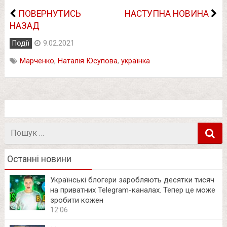
ПОВЕРНУТИСЬ
НАСТУПНА НОВИНА
НАЗАД
Події
9.02.2021
Мapчeнкo
,
Нaтaлiя Юcупoва
,
українка
Пошук
в
Останні новини
Українські блогери заробляють десятки тисяч
на приватних Telegram-каналах. Тепер це може
зробити кожен
12:06