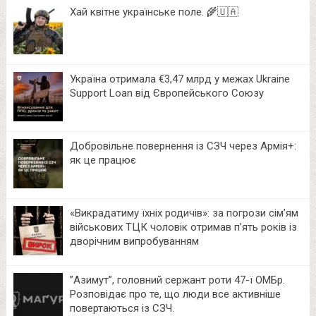
Хай квітне українське поле. 🌾🇺🇦
Україна отримала €3,47 млрд у межах Ukraine
Support Loan від Європейського Союзу
Добровільне повернення із СЗЧ через Армія+:
як це працює
«Викрадатиму їхніх родичів»: за погрози сім’ям
військових ТЦК чоловік отримав п’ять років із
дворічним випробуванням
⁨”Азимут”, головний сержант роти 47-ї ОМБр.
Розповідає про те, що люди все активніше
повертаються із СЗЧ.