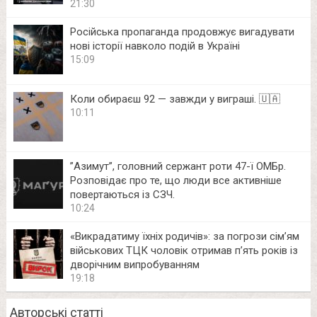
21:30
Російська пропаганда продовжує вигадувати
нові історії навколо подій в Україні
15:09
Коли обираєш 92 — завжди у виграші. 🇺🇦
10:11
⁨”Азимут”, головний сержант роти 47-ї ОМБр.
Розповідає про те, що люди все активніше
повертаються із СЗЧ.
10:24
«Викрадатиму їхніх родичів»: за погрози сім’ям
військових ТЦК чоловік отримав п’ять років із
дворічним випробуванням
19:18
Авторські статті