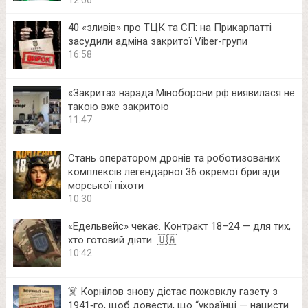
12:06
40 «зливів» про ТЦК та СП: на Прикарпатті
засудили адміна закритої Viber-групи
16:58
«Закрита» нарада Міноборони рф виявилася не
такою вже закритою
11:47
Стань оператором дронів та роботизованих
комплексів легендарної 36 окремої бригади
морської піхоти
10:30
«Едельвейс» чекає. Контракт 18–24 — для тих,
хто готовий діяти. 🇺🇦
10:42
☠️ Корнілов знову дістає пожовклу газету з
1941‑го, щоб довести, що “українці — нацисти