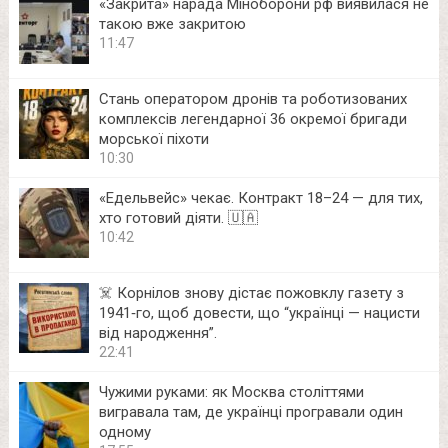
«Закрита» нарада Міноборони рф виявилася не
такою вже закритою
11:47
Стань оператором дронів та роботизованих
комплексів легендарної 36 окремої бригади
морської піхоти
10:30
«Едельвейс» чекає. Контракт 18–24 — для тих,
хто готовий діяти. 🇺🇦
10:42
☠️ Корнілов знову дістає пожовклу газету з
1941‑го, щоб довести, що “українці — нацисти
від народження”.
22:41
Чужими руками: як Москва століттями
вигравала там, де українці програвали один
одному