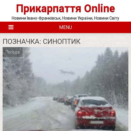
Skip
Прикарпаття Online
to
content
Новини Івано-Франківськ, Новини України, Новини Світу
MENU
ПОЗНАЧКА:
СИНОПТИК
Погода
Posts
pagination