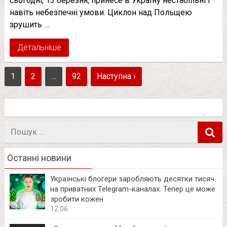
сьогодні, 13 березня, принесе в Україну нестабільні і
навіть небезпечні умови. Циклон над Польщею
зрушить …
Детальніше
1
2
…
92
Наступна ›
Пошук
в
Останні новини
Українські блогери заробляють десятки тисяч
на приватних Telegram-каналах. Тепер це може
зробити кожен
12:06