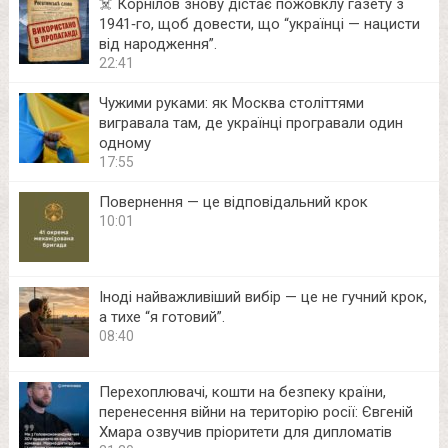
☠️ Корнілов знову дістає пожовклу газету з
1941‑го, щоб довести, що “українці — нацисти
від народження”.
22:41
Чужими руками: як Москва століттями
вигравала там, де українці програвали один
одному
17:55
Повернення — це відповідальний крок
10:01
Іноді найважливіший вибір — це не гучний крок,
а тихе “я готовий”.
08:40
Перехоплювачі, кошти на безпеку країни,
перенесення війни на територію росії: Євгеній
Хмара озвучив пріоритети для дипломатів