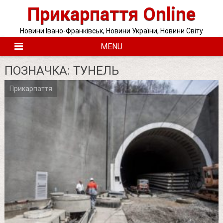
Skip
Прикарпаття Online
to
content
Новини Івано-Франківськ, Новини України, Новини Світу
MENU
ПОЗНАЧКА:
ТУНЕЛЬ
Прикарпаття