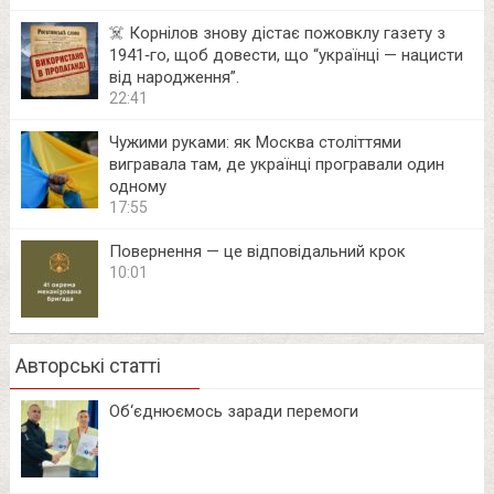
☠️ Корнілов знову дістає пожовклу газету з
1941‑го, щоб довести, що “українці — нацисти
від народження”.
22:41
Чужими руками: як Москва століттями
вигравала там, де українці програвали один
одному
17:55
Повернення — це відповідальний крок
10:01
Авторські статті
Об‘єднюємось заради перемоги