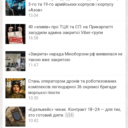
3-го та 19-го армійських корпусів і корпусу
«Азов»
15:04
40 «зливів» про ТЦК та СП: на Прикарпатті
засудили адміна закритої Viber-групи
16:58
«Закрита» нарада Міноборони рф виявилася не
такою вже закритою
11:47
Стань оператором дронів та роботизованих
комплексів легендарної 36 окремої бригади
морської піхоти
10:30
«Едельвейс» чекає. Контракт 18–24 — для тих,
хто готовий діяти. 🇺🇦
10:42