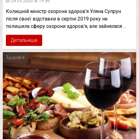
в
24.03.2020
19:56
Колишній міністр охорони здоров’я Уляна Супрун
після своєї відставки в серпні 2019 року не
полишила сферу охорони здоров’я, але зайнялася …
Детальніше
Здоров'я