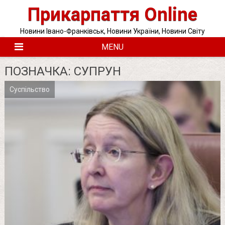
Skip
Прикарпаття Online
to
content
Новини Івано-Франківськ, Новини України, Новини Світу
MENU
ПОЗНАЧКА:
СУПРУН
Суспільство
Posts
pagination