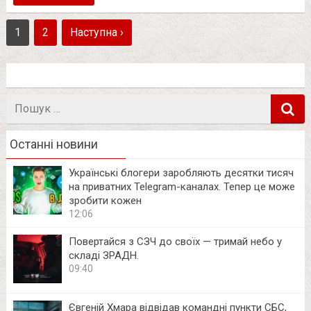
1
2
Наступна ›
Пошук
в
Останні новини
Українські блогери заробляють десятки тисяч
на приватних Telegram-каналах. Тепер це може
зробити кожен
12:06
Повертайся з СЗЧ до своїх — тримай небо у
складі ЗРАДН.
09:40
Євгеній Хмара відвідав командні пункти СБС,