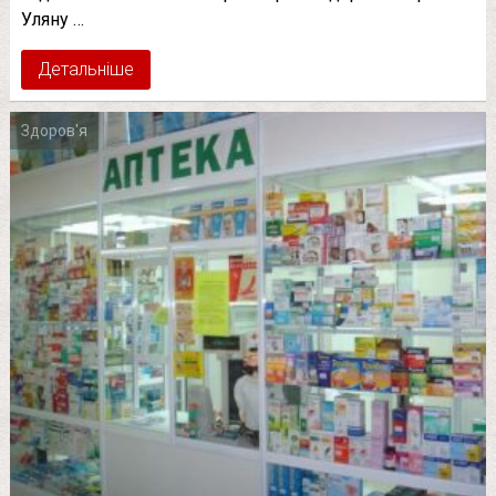
Уляну …
Детальніше
Здоров'я