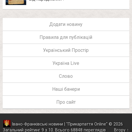
Додати новину
Правила для публікацій
Український Простір
Україна Live
Слово
Наші банери
Про сайт
Івано-Франківські новини | "
Прикарпаття Online
"
© 2026
Загальний рейтинг
9
з
10
.
Всього
68848
переглядів
Вгору ↑