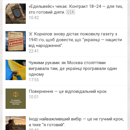
«Едельвейс» чекає. Контракт 18–24 — для тих,
хто готовий діяти. 🇺🇦
10:42
☠️ Корнілов знову дістає пожовклу газету з
1941‑го, щоб довести, що “українці — нацисти
від народження”.
22:41
Чужими руками: як Москва століттями
вигравала там, де українці програвали один
одному
17:55
Повернення — це відповідальний крок
10:01
Іноді найважливіший вибір — це не гучний крок,
а тихе “я готовий”.