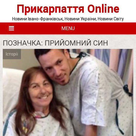
Skip
Прикарпаття Online
to
content
Новини Івано-Франківськ, Новини України, Новини Світу
MENU
ПОЗНАЧКА:
ПРИЙОМНИЙ СИН
Історії