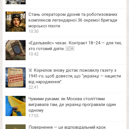
Стань оператором дронів та роботизованих
комплексів легендарної 36 окремої бригади
морської піхоти
10:30
«Едельвейс» чекає. Контракт 18–24 — для тих,
хто готовий діяти. 🇺🇦
10:42
☠️ Корнілов знову дістає пожовклу газету з
1941‑го, щоб довести, що “українці — нацисти
від народження”.
22:41
Чужими руками: як Москва століттями
вигравала там, де українці програвали один
одному
17:55
Повернення — це відповідальний крок