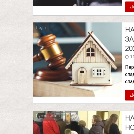
Д
Події
НА
ЗА
20
1
Пер
спа
спа
Д
Суспільство
НА
Н