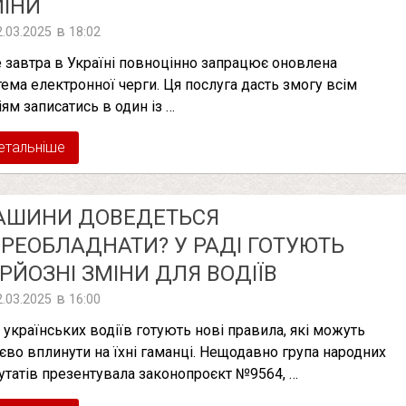
ІНИ
в
2.03.2025
18:02
 завтра в Україні повноцінно запрацює оновлена
тема електронної черги. Ця послуга дасть змогу всім
іям записатись в один із …
етальніше
АШИНИ ДОВЕДЕТЬСЯ
РЕОБЛАДНАТИ? У РАДІ ГОТУЮТЬ
РЙОЗНІ ЗМІНИ ДЛЯ ВОДІЇВ
в
2.03.2025
16:00
 українських водіїв готують нові правила, які можуть
тєво вплинути на їхні гаманці. Нещодавно група народних
утатів презентувала законопроєкт №9564, …