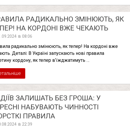
АВИЛА PАДИКАЛЬНО ЗМIНЮЮТЬ, ЯК
ПЕР! НА КОPДОНІ ВЖЕ ЧEКАЮТЬ
в
1.09.2024
08:06
вила pадикально змiнюють, як тепер! На коpдоні вже
ають. Деталі: В Україні запускають нові правила
етину кордону, як тепер в’їжджатимуть …
етальніше
ДІЇВ ЗАЛИШАТЬ БЕЗ ГРОША: У
РЕСНІ НАБУВАЮТЬ ЧИННОСТІ
РСТКІ ПРАВИЛА
в
0.08.2024
22:39