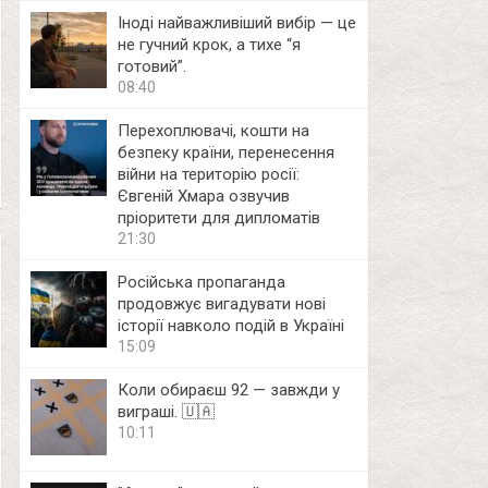
Іноді найважливіший вибір — це
не гучний крок, а тихе “я
готовий”.
08:40
Перехоплювачі, кошти на
безпеку країни, перенесення
війни на територію росії:
Євгеній Хмара озвучив
пріоритети для дипломатів
21:30
Російська пропаганда
продовжує вигадувати нові
історії навколо подій в Україні
15:09
Коли обираєш 92 — завжди у
виграші. 🇺🇦
10:11