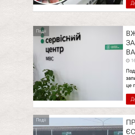
Д
Події
ВЖ
ЗА
ВА
1
Под
зап
це 
Д
Події
П
ЄС