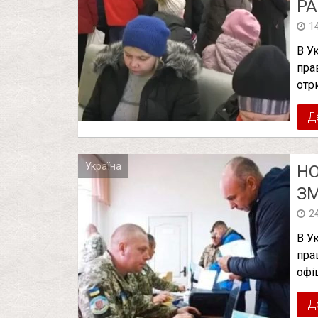
Р
1
В У
пра
отр
Д
Україна
НО
ЗМ
2
В У
пра
офі
Д