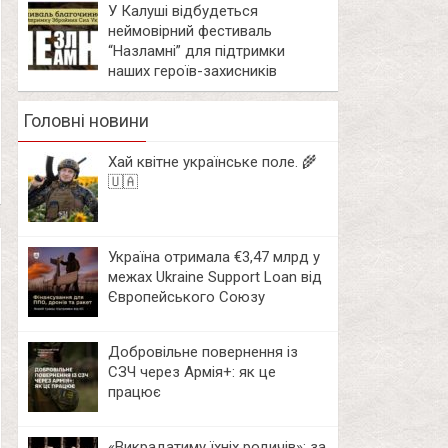
У Калуші відбудеться
неймовірний фестиваль
“Назламні” для підтримки
наших героїв-захисників
Головні новини
Хай квітне українське поле. 🌾
🇺🇦
Україна отримала €3,47 млрд у
межах Ukraine Support Loan від
Європейського Союзу
Добровільне повернення із
СЗЧ через Армія+: як це
працює
«Викрадатиму їхніх родичів»: за