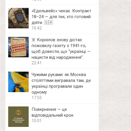
«Едельвейс» чекає. Контракт
18–24 — для тих, хто готовий
діяти. 🇺🇦
10:42
☠️ Корнілов знову дістає
пожовклу газету з 1941‑го,
щоб довести, що “українці —
нацисти від народження”.
22:41
Чужими руками: як Москва
століттями вигравала там, де
українці програвали один
одному
17:55
Повернення — це
відповідальний крок
10:01