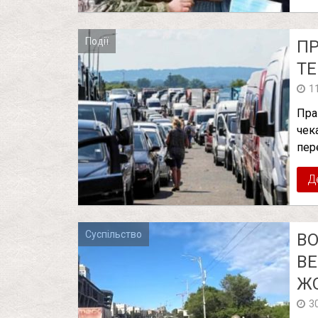
Події
ПP
ТЕ
1
Пpа
чeк
пер
Д
Суспільство
ВО
ВЕ
ЖО
3