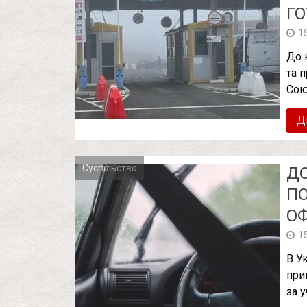
ГО
1
До 
та 
Сою
Д
Суспільство
ДО
ПО
О
1
В У
при
за 