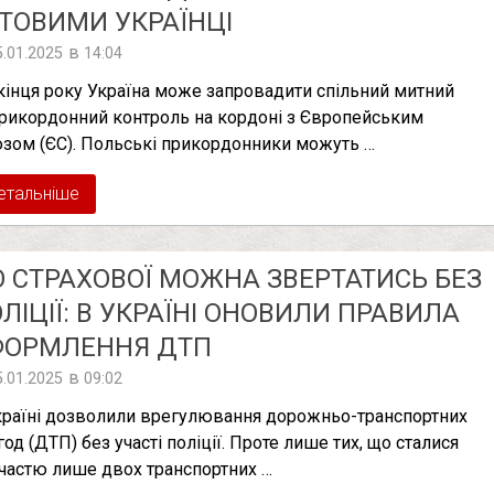
ТОВИМИ УКРАЇНЦІ
в
5.01.2025
14:04
кінця року Україна може запровадити спільний митний
прикордонний контроль на кордоні з Європейським
зом (ЄС). Польські прикордонники можуть …
етальніше
 СТРАХОВОЇ МОЖНА ЗВЕРТАТИСЬ БЕЗ
ЛІЦІЇ: В УКРАЇНІ ОНОВИЛИ ПРАВИЛА
ФОРМЛЕННЯ ДТП
в
5.01.2025
09:02
країні дозволили врегулювання дорожньо-транспортних
год (ДТП) без участі поліції. Проте лише тих, що сталися
участю лише двох транспортних …