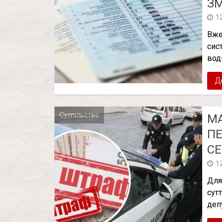
ЗМ
1
Вже
сис
вод
Д
Суспільство
М
ПЕ
СЕ
1
Для
сут
деп