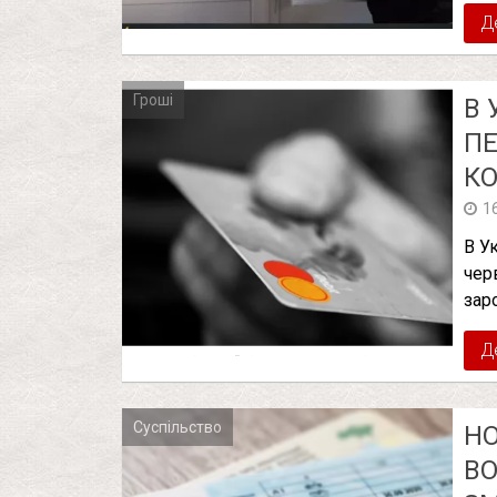
Д
Гроші
В 
ПЕ
КО
1
В У
чер
зар
Д
Суспільство
НО
ВО