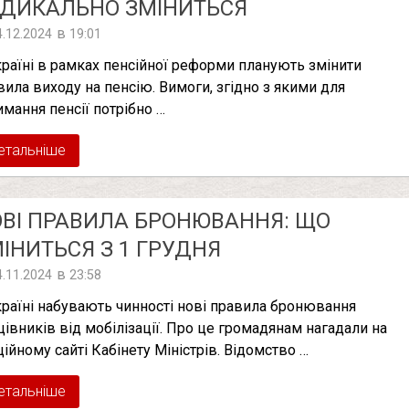
АДИКАЛЬНО ЗМІНИТЬСЯ
в
4.12.2024
19:01
країні в рамках пенсійної реформи планують змінити
вила виходу на пенсію. Вимоги, згідно з якими для
имання пенсії потрібно …
етальніше
ВІ ПРАВИЛА БРОНЮВАННЯ: ЩО
ІНИТЬСЯ З 1 ГРУДНЯ
в
4.11.2024
23:58
країні набувають чинності нові правила бронювання
цівників від мобілізації. Про це громадянам нагадали на
ційному сайті Кабінету Міністрів. Відомство …
етальніше