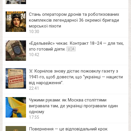
Стань оператором дронів та роботизованих
комплексів легендарної 36 окремої бригади
морської піхоти
10:30
«Едельвейс» чекає. Контракт 18–24 — для тих,
хто готовий діяти. 🇺🇦
10:42
☠️ Корнілов знову дістає пожовклу газету з
1941‑го, щоб довести, що “українці — нацисти
від народження”.
22:41
Чужими руками: як Москва століттями
вигравала там, де українці програвали один
одному
17:55
Повернення — це відповідальний крок