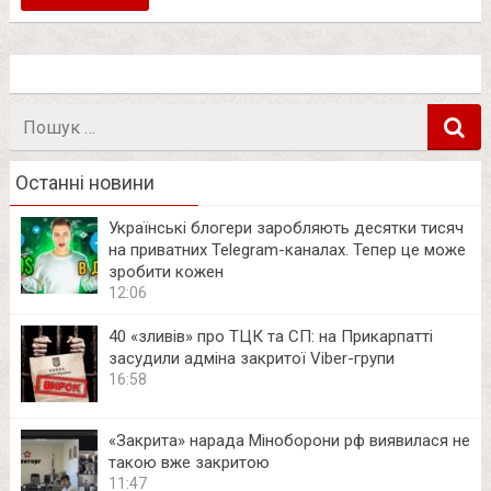
Пошук
в
Останні новини
Українські блогери заробляють десятки тисяч
на приватних Telegram-каналах. Тепер це може
зробити кожен
12:06
40 «зливів» про ТЦК та СП: на Прикарпатті
засудили адміна закритої Viber-групи
16:58
«Закрита» нарада Міноборони рф виявилася не
такою вже закритою
11:47