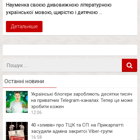
Науменка своєю дивовижною літературною
української мовою, щирістю і дитячою …
Детальніше
Пошук
в
Останні новини
Українські блогери заробляють десятки тисяч
на приватних Telegram-каналах. Тепер це може
зробити кожен
12:06
40 «зливів» про ТЦК та СП: на Прикарпатті
засудили адміна закритої Viber-групи
16:58