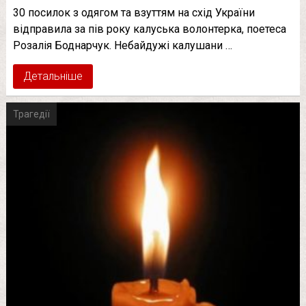
30 посилок з одягом та взуттям на схід України
відправила за пів року калуська волонтерка, поетеса
Розалія Боднарчук. Небайдужі калушани …
Детальніше
Трагедії