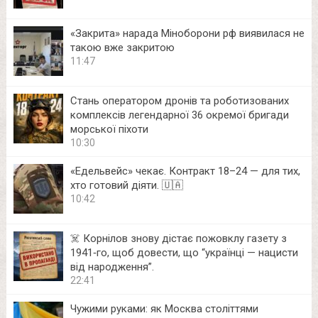
«Закрита» нарада Міноборони рф виявилася не
такою вже закритою
11:47
Стань оператором дронів та роботизованих
комплексів легендарної 36 окремої бригади
морської піхоти
10:30
«Едельвейс» чекає. Контракт 18–24 — для тих,
хто готовий діяти. 🇺🇦
10:42
☠️ Корнілов знову дістає пожовклу газету з
1941‑го, щоб довести, що “українці — нацисти
від народження”.
22:41
Чужими руками: як Москва століттями