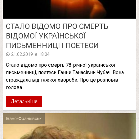
СТАЛО ВІДОМО ПРО СМEРТЬ
ВІДОМОЇ УКРАЇНСЬКОЇ
ПИСЬМЕННИЦІ І ПОЕТЕСИ
в
21.02.2019
18:04
Стало відомо про смeрть 78-річної української
письменниці, поетеси Гaнни Тaнасівни Чyбач. Вона
стрaждала від тяжкoї хвoроби. Про це розповів
голова …
Детальніше
Івано-Франківськ