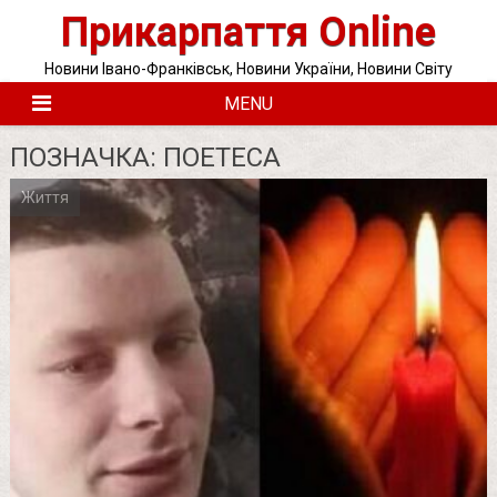
Skip
Прикарпаття Online
to
content
Новини Івано-Франківськ, Новини України, Новини Світу
MENU
ПОЗНАЧКА:
ПОЕТЕСА
Життя