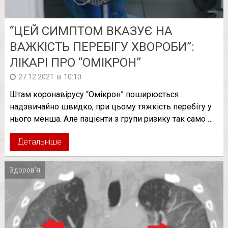
“ЦЕЙ СИМПТОМ ВКАЗУЄ НА
ВАЖКІСТЬ ПЕРЕБІГУ ХВОРОБИ”:
ЛІКАРІ ПРО “ОМІКРОН”
в
27.12.2021
10:10
Штам коронавірусу “Омікрон” поширюється
надзвичайно швидко, при цьому тяжкість перебігу у
нього менша. Але пацієнти з групи ризику так само …
Детальніше
Здоров'я