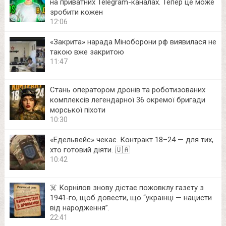
на приватних Telegram-каналах. Тепер це може
зробити кожен
12:06
«Закрита» нарада Міноборони рф виявилася не
такою вже закритою
11:47
Стань оператором дронів та роботизованих
комплексів легендарної 36 окремої бригади
морської піхоти
10:30
«Едельвейс» чекає. Контракт 18–24 — для тих,
хто готовий діяти. 🇺🇦
10:42
☠️ Корнілов знову дістає пожовклу газету з
1941‑го, щоб довести, що “українці — нацисти
від народження”.
22:41