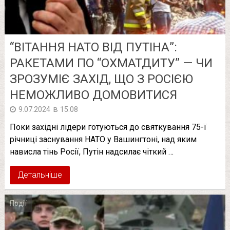
“ВІТАННЯ НАТО ВІД ПУТІНА”:
РАКЕТАМИ ПО “ОХМАТДИТУ” — ЧИ
ЗРОЗУМІЄ ЗАХІД, ЩО З РОСІЄЮ
НЕМОЖЛИВО ДОМОВИТИСЯ
в
9.07.2024
15:08
Поки західні лідери готуються до святкування 75-ї
річниці заснування НАТО у Вашингтоні, над яким
нависла тінь Росії, Путін надсилає чіткий …
Детальніше
Події