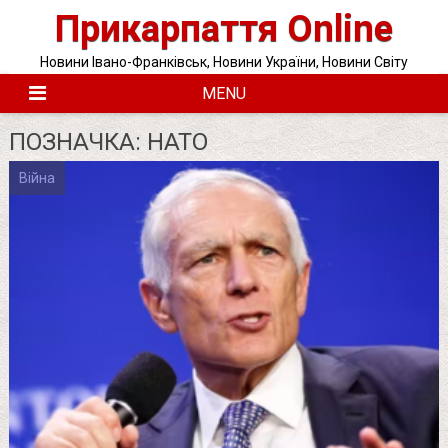
Skip
Прикарпаття Online
to
content
Новини Івано-Франківськ, Новини України, Новини Світу
MENU
ПОЗНАЧКА:
НАТО
Війна
Posts
pagination