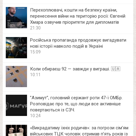
Перехоплювачі, кошти на безпеку країни,
перенесення війни на територію росії: Євгеній
Хмара озвучив пріоритети для дипломатів
21:30
Російська пропаганда продовжує вигадувати
нові історії навколо подій в Україні
15:09
Коли обираєш 92 — завжди у виграші. 🇺🇦
10:11
⁨”Азимут”, головний сержант роти 47-ї ОМБр.
Розповідає про те, що люди все активніше
повертаються із СЗЧ.
10:24
«Викрадатиму їхніх родичів»: за погрози сім’ям
військових ТЦК чоловік отримав п’ять років із