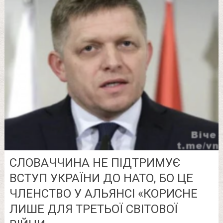
СЛOВAЧЧИНA НE ПIДТPИМУЄ
ВCТУП УКPAЇНИ ДO НАТО, БO ЦE
ЧЛEНCТВO У АЛЬЯНCI «КOPИCНE
ЛИШE ДЛЯ ТPEТЬOЇ CВIТOВOЇ