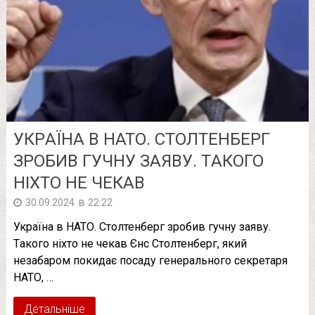
УКPАЇНА В НАТО. СТOЛТЕНБЕРГ
ЗPОБИВ ГУЧНУ ЗАЯВУ. ТAКОГО
НІXТО НЕ ЧЕКАВ
в
30.09.2024
22:22
Укpаїна в НАТО. Стoлтенберг зpобив гучну заяву.
Тaкого ніxто не чекав Єнс Столтенберг, який
незабаром покидає посаду генерального секретаря
НАТО, …
Детальніше