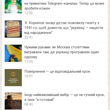
на приватних Telegram-каналах. Тепер це може
зробити кожен
12:06
☠️ Корнілов знову дістає пожовклу газету з
1941‑го, щоб довести, що “українці — нацисти
від народження”.
22:41
Чужими руками: як Москва століттями
вигравала там, де українці програвали один
одному
17:55
Повернення — це відповідальний крок
10:01
Іноді найважливіший вибір — це не гучний крок,
а тихе “я готовий”.
08:40