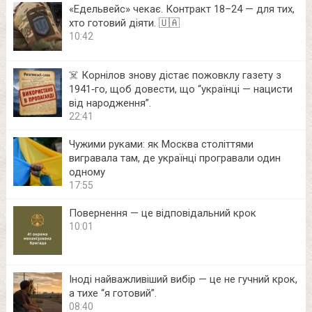
«Едельвейс» чекає. Контракт 18–24 — для тих,
хто готовий діяти. 🇺🇦
10:42
☠️ Корнілов знову дістає пожовклу газету з
1941‑го, щоб довести, що “українці — нацисти
від народження”.
22:41
Чужими руками: як Москва століттями
вигравала там, де українці програвали один
одному
17:55
Повернення — це відповідальний крок
10:01
Іноді найважливіший вибір — це не гучний крок,
а тихе “я готовий”.
08:40