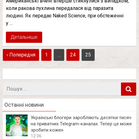
Американські вчені вперше стикнулися з випадком,
коли ракова пухлина передалася від паразита
людині. Як передає Naked Science, при обстеженні
у …
Детальніше
‹ Попередня
1
…
24
25
Пошук
в
Останні новини
Українські блогери заробляють десятки тисяч
на приватних Telegram-каналах. Тепер це може
зробити кожен
12:06