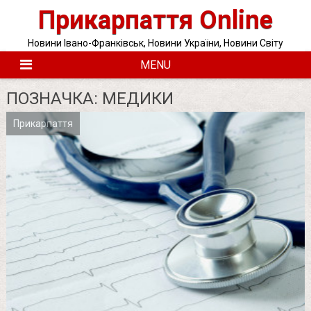
Skip
Прикарпаття Online
to
content
Новини Івано-Франківськ, Новини України, Новини Світу
MENU
ПОЗНАЧКА:
МЕДИКИ
Прикарпаття
Posts
pagination