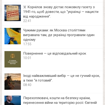
☠️ Корнілов знову дістає пожовклу газету з
1941‑го, щоб довести, що “українці — нацисти
від народження”.
22:41
Чужими руками: як Москва століттями
вигравала там, де українці програвали один
одному
17:55
Повернення — це відповідальний крок
10:01
Іноді найважливіший вибір — це не гучний крок,
а тихе “я готовий”.
08:40
Перехоплювачі, кошти на безпеку країни,
перенесення війни на територію росії: Євгеній