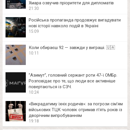
Хмара озвучив пріоритети для дипломатів
21:30
Російська пропаганда продовжує вигадувати
нові історії навколо подій в Україні
15:09
Коли обираєш 92 — завжди у виграші. 🇺🇦
10:11
⁨”Азимут”, головний сержант роти 47-ї ОМБр.
Розповідає про те, що люди все активніше
повертаються із СЗЧ.
10:24
«Викрадатиму їхніх родичів»: за погрози сім’ям
військових ТЦК чоловік отримав п’ять років із
дворічним випробуванням
19:18