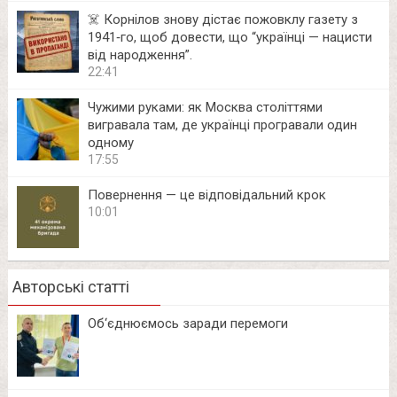
☠️ Корнілов знову дістає пожовклу газету з
1941‑го, щоб довести, що “українці — нацисти
від народження”.
22:41
Чужими руками: як Москва століттями
вигравала там, де українці програвали один
одному
17:55
Повернення — це відповідальний крок
10:01
Авторські статті
Об‘єднюємось заради перемоги