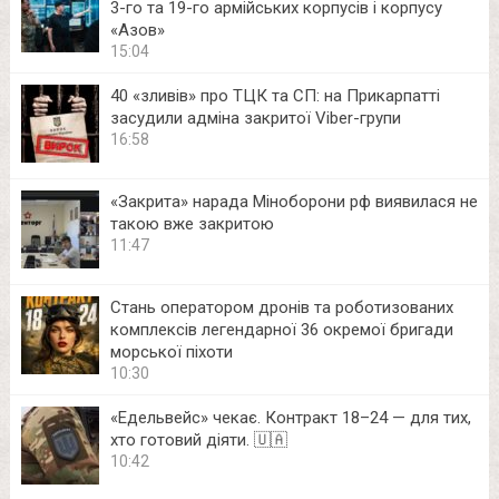
3-го та 19-го армійських корпусів і корпусу
«Азов»
15:04
40 «зливів» про ТЦК та СП: на Прикарпатті
засудили адміна закритої Viber-групи
16:58
«Закрита» нарада Міноборони рф виявилася не
такою вже закритою
11:47
Стань оператором дронів та роботизованих
комплексів легендарної 36 окремої бригади
морської піхоти
10:30
«Едельвейс» чекає. Контракт 18–24 — для тих,
хто готовий діяти. 🇺🇦
10:42