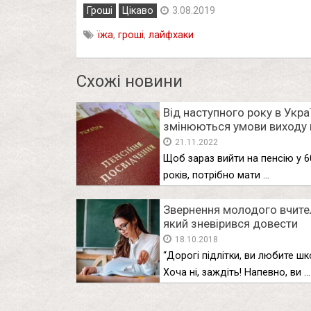
Гроші
Цікаво
3.08.2019
їжа
,
гроші
,
лайфхаки
Схожі новини
Від наступного року в Укра
змінюються умови виходу 
пенсію за віком: Як саме
21.11.2022
Щоб зараз вийти на пенсію у 6
років, потрібно мати …
Звернення молодого вчите
який зневірився довести
актуальність у житті свого
18.10.2018
предмета
“Дорогі підлітки, ви любите шк
Хоча ні, заждіть! Напевно, ви …