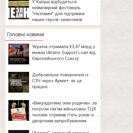
У Калуші відбудеться
неймовірний фестиваль
“Назламні” для підтримки
наших героїв-захисників
Головні новини
Україна отримала €3,47 млрд у
межах Ukraine Support Loan від
Європейського Союзу
Добровільне повернення із
СЗЧ через Армія+: як це
працює
«Викрадатиму їхніх родичів»: за
погрози сім’ям військових ТЦК
чоловік отримав п’ять років із
дворічним випробуванням