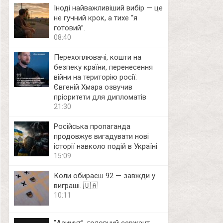
Іноді найважливіший вибір — це
не гучний крок, а тихе “я
готовий”.
08:40
Перехоплювачі, кошти на
безпеку країни, перенесення
війни на територію росії:
Євгеній Хмара озвучив
пріоритети для дипломатів
21:30
Російська пропаганда
продовжує вигадувати нові
історії навколо подій в Україні
15:09
Коли обираєш 92 — завжди у
виграші. 🇺🇦
10:11