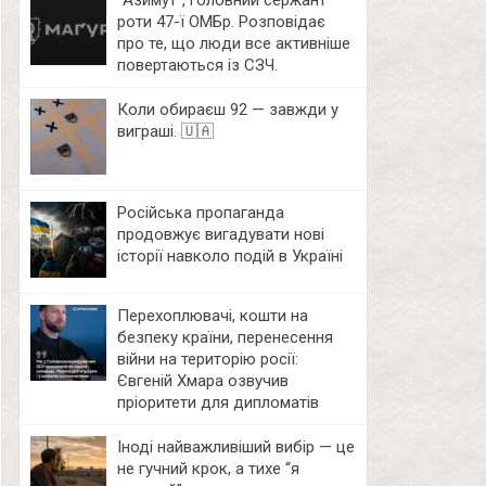
⁨”Азимут”, головний сержант
роти 47-ї ОМБр. Розповідає
про те, що люди все активніше
повертаються із СЗЧ.
Коли обираєш 92 — завжди у
виграші. 🇺🇦
Російська пропаганда
продовжує вигадувати нові
історії навколо подій в Україні
Перехоплювачі, кошти на
безпеку країни, перенесення
війни на територію росії:
Євгеній Хмара озвучив
пріоритети для дипломатів
Іноді найважливіший вибір — це
не гучний крок, а тихе “я