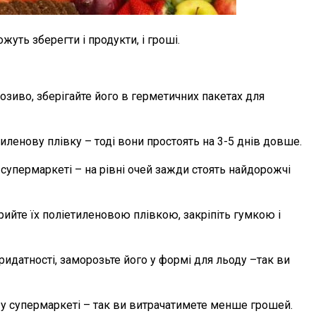
жуть зберегти і продукти, і гроші.
озиво, зберігайте його в герметичних пакетах для
етиленову плівку – тоді вони простоять на 3-5 днів довше.
супермаркеті – на рівні очей зажди стоять найдорожчі
рийте їх поліетиленовою плівкою, закріпіть гумкою і
ридатності, заморозьте його у формі для льоду –так ви
 у супермаркеті – так ви витрачатимете менше грошей.