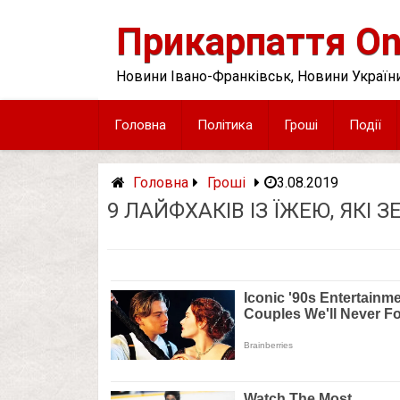
Skip
to
Прикарпаття On
content
Новини Івано-Франківськ, Новини України
Головна
Політика
Гроші
Події
Головна
Гроші
3.08.2019
9 ЛАЙФХАКІВ ІЗ ЇЖЕЮ, ЯКІ