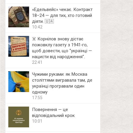
«Едельвейс» чекає. Контракт
18–24 — для тих, хто готовий
діяти. 🇺🇦
10:42
☠️ Корнілов знову дістає
пожовклу газету з 1941‑го,
щоб довести, що “українці —
нацисти від народження”.
22:41
Чужими руками: як Москва
століттями вигравала там, де
українці програвали один
одному
17:55
Повернення — це
відповідальний крок
10:01