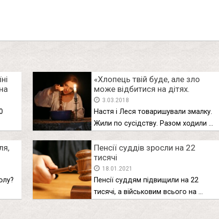
їні
«Хлопець твій буде, але зло
на
може відбитися на дітях.
Добре подумай»
3.03.2018
0
Настя і Леся товаришували змалку.
Жили по сусідству. Разом ходили …
ля,
Пенсії суддів зросли на 22
тисячі
18.01.2021
олу?
Пенсії суддям підвищили на 22
тисячі, а військовим всього на …