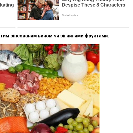
тим зіпсованим вином чи зігнилими фруктами.