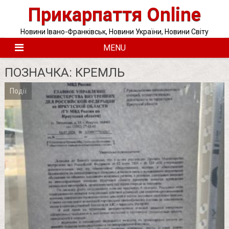
Skip
Прикарпаття Online
to
content
Новини Івано-Франківськ, Новини України, Новини Світу
MENU
ПОЗНАЧКА:
КРЕМЛЬ
Події
Posts
pagination