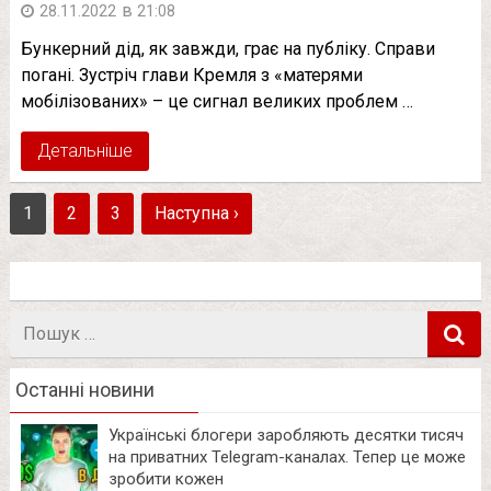
в
28.11.2022
21:08
Бункерний дід, як завжди, грає на публіку. Справи
погані. Зустріч глави Кремля з «матерями
мобілізованих» – це сигнал великих проблем …
Детальніше
1
2
3
Наступна ›
Пошук
в
Останні новини
Українські блогери заробляють десятки тисяч
на приватних Telegram-каналах. Тепер це може
зробити кожен