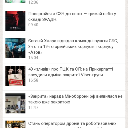
12:06
Повертайся з СЗЧ до своїх — тримай небо у
складі ЗРАДН.
09:40
Євгеній Хмара відвідав командні пункти СБС,
3-го та 19-го армійських корпусів і корпусу
«Азов»
15:04
40 «зливів» про ТЦК та СП: на Прикарпатті
засудили адміна закритої Viber-групи
16:58
«Закрита» нарада Міноборони рф виявилася не
такою вже закритою
11:47
Стань оператором дронів та роботизованих