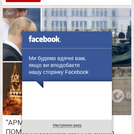
Світ
Ми будемо вдячні вам,
якщо ви вподобаєте
нашу сторінку Facebook
“АРМІЯ ЗАКІНЧИЛАСЯ, ТЕПЕР
Наступного разу
ПОМИРАТИМЕМО МИ”: КРЕМЛЬ