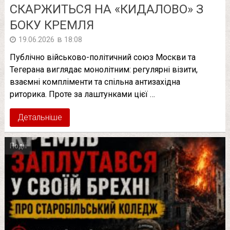
СКАРЖИТЬСЯ НА «КИДАЛОВО» З
БОКУ КРЕМЛЯ
в
19.06.2026
18:08
Публічно військово-політичний союз Москви та
Тегерана виглядає монолітним: регулярні візити,
взаємні компліменти та спільна антизахідна
риторика. Проте за лаштунками цієї …
Детальніше
Події