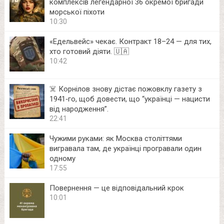
комплексів легендарної 36 окремої бригади
морської піхоти
10:30
«Едельвейс» чекає. Контракт 18–24 — для тих,
хто готовий діяти. 🇺🇦
10:42
☠️ Корнілов знову дістає пожовклу газету з
1941‑го, щоб довести, що “українці — нацисти
від народження”.
22:41
Чужими руками: як Москва століттями
вигравала там, де українці програвали один
одному
17:55
Повернення — це відповідальний крок
10:01