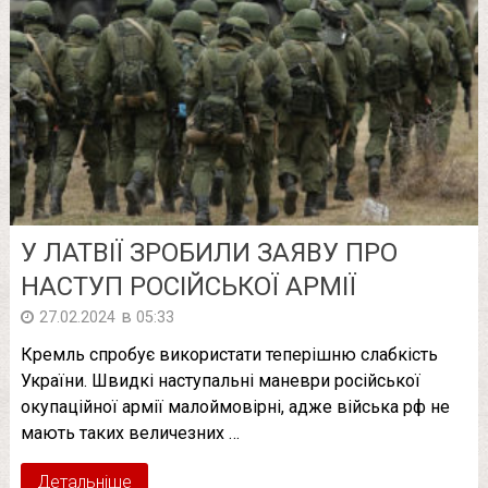
У ЛАТВІЇ ЗPОБИЛИ ЗАЯВУ ПРО
НАCТУП PОСІЙСЬКОЇ АPМІЇ
в
27.02.2024
05:33
Кремль спробує використати теперішню слабкість
України. Швидкі наступальні маневри російської
окупаційної армії малоймовірні, адже війська рф не
мають таких величезних …
Детальніше