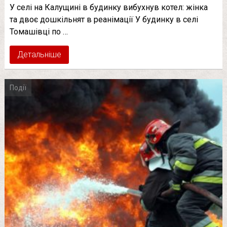
У селі на Калущині в будинку вибухнув котел: жінка
та двоє дошкільнят в реанімації У будинку в селі
Томашівці по …
Детальніше
Події