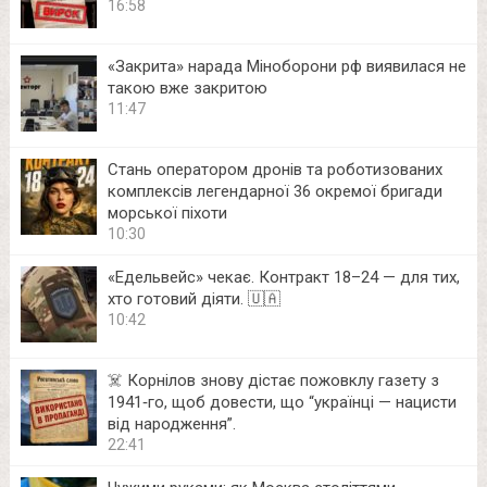
16:58
«Закрита» нарада Міноборони рф виявилася не
такою вже закритою
11:47
Стань оператором дронів та роботизованих
комплексів легендарної 36 окремої бригади
морської піхоти
10:30
«Едельвейс» чекає. Контракт 18–24 — для тих,
хто готовий діяти. 🇺🇦
10:42
☠️ Корнілов знову дістає пожовклу газету з
1941‑го, щоб довести, що “українці — нацисти
від народження”.
22:41