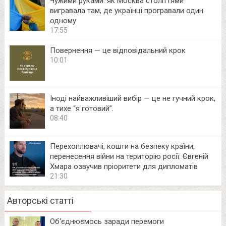
Чужими руками: як Москва століттями
вигравала там, де українці програвали один
одному
17:55
Повернення — це відповідальний крок
10:01
Іноді найважливіший вибір — це не гучний крок,
а тихе “я готовий”.
08:40
Перехоплювачі, кошти на безпеку країни,
перенесення війни на територію росії: Євгеній
Хмара озвучив пріоритети для дипломатів
21:30
Авторські статті
Об‘єднюємось заради перемоги