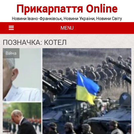
Skip
Прикарпаття Online
to
content
Новини Івано-Франківськ, Новини України, Новини Світу
MENU
ПОЗНАЧКА:
КОТЕЛ
Війна