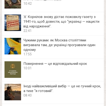
10:42
☠️ Корнілов знову дістає пожовклу газету з
1941‑го, щоб довести, що “українці — нацисти
від народження”.
22:41
Чужими руками: як Москва століттями
вигравала там, де українці програвали один
одному
17:55
Повернення — це відповідальний крок
10:01
Іноді найважливіший вибір — це не гучний крок,
а тихе “я готовий”.
08:40