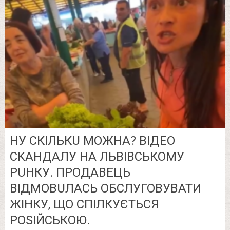
НУ СКІЛЬКU МОЖНА? ВІДЕО
СKАНДАЛУ НА ЛЬВІВСЬКОМУ
РUНКУ. ПРОДАВЕЦЬ
ВІДМОВUЛАСЬ ОБСЛУГОВУВАТИ
ЖІНКУ, ЩО СПІЛКУЄТЬСЯ
РОSІЙСЬКОЮ.