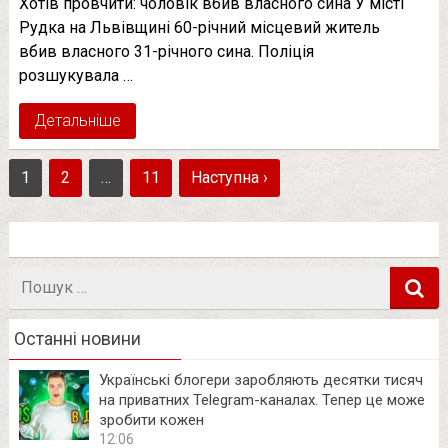
Хотів провчити: чоловік вбив власного сина У місті
Рудка на Львівщині 60-річний місцевий житель
вбив власного 31-річного сина. Поліція
розшукувала …
Детальніше
1
2
…
11
Наступна ›
Пошук
в
Останні новини
Українські блогери заробляють десятки тисяч
на приватних Telegram-каналах. Тепер це може
зробити кожен
12:06