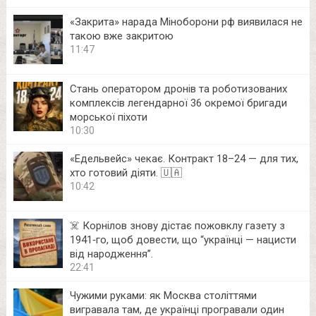
«Закрита» нарада Міноборони рф виявилася не
такою вже закритою
11:47
Стань оператором дронів та роботизованих
комплексів легендарної 36 окремої бригади
морської піхоти
10:30
«Едельвейс» чекає. Контракт 18–24 — для тих,
хто готовий діяти. 🇺🇦
10:42
☠️ Корнілов знову дістає пожовклу газету з
1941‑го, щоб довести, що “українці — нацисти
від народження”.
22:41
Чужими руками: як Москва століттями
вигравала там, де українці програвали один