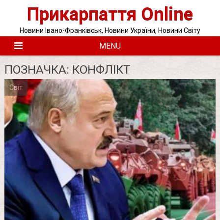
Skip
Прикарпаття Online
to
content
Новини Івано-Франківськ, Новини України, Новини Світу
MENU
ПОЗНАЧКА:
КОНФЛІКТ
Світ
Posts
pagination