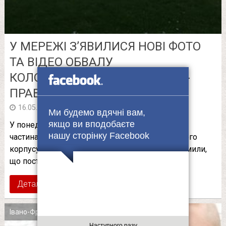
У МЕРЕЖІ З’ЯВИЛИСЯ НОВІ ФОТО
ТА ВІДЕО ОБВАЛУ
КОЛОМИЙСЬКОГО ЕКОНОМІКО-
ПРАВОВОГО КОЛЕДЖУ
в
16.05.2017
06:04
Ми будемо вдячні вам,
якщо ви вподобаєте
У понеділок, 15 травня, у Коломиї завалилася
нашу сторінку Facebook
частина корпусу місцевого економіко-правового
корпусу. В обласному Управлінні ДСНС повідомили,
що постраждалих внаслідок обвалу …
Детальніше
Івано-Франківськ
Наступного разу