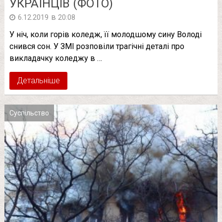
УКРАЇНЦІВ (ФОТО)
в
6.12.2019
20:08
У ніч, коли горів коледж, її молодшому сину Володі
снився сон. У ЗМІ розповіли трагічні деталі про
викладачку коледжу в …
Детальніше
Суспільство