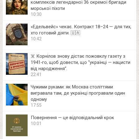
комплексів легендарної 36 окремої бригади
морської піхоти
10:30
«Едельвейс» чекає. Контракт 18–24 — для тих,
хто готовий діяти. 🇺🇦
10:42
☠️ Корнілов знову дістає пожовклу газету з
1941‑го, щоб довести, що “українці — нацисти
від народження”.
22:41
Чужими руками: як Москва століттями
вигравала там, де українці програвали один
одному
17:55
Повернення — це відповідальний крок
10:01