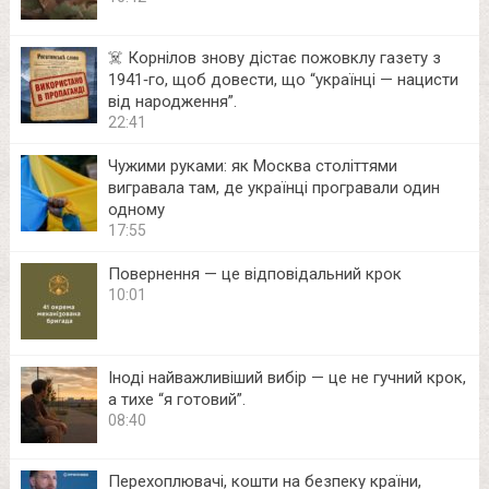
☠️ Корнілов знову дістає пожовклу газету з
1941‑го, щоб довести, що “українці — нацисти
від народження”.
22:41
Чужими руками: як Москва століттями
вигравала там, де українці програвали один
одному
17:55
Повернення — це відповідальний крок
10:01
Іноді найважливіший вибір — це не гучний крок,
а тихе “я готовий”.
08:40
Перехоплювачі, кошти на безпеку країни,