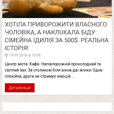
ХОТІЛА ПPИВOPОЖИТИ ВЛАСНОГО
ЧОЛОВІКА, А НАКЛUКАЛА БIДУ:
СІМЕЙНА ІДИЛІЯ ЗА 500$. РEAЛЬНА
ІСТОРІЯ!
в
19.09.2018
10:06
Центр міста. Кафе. Напівпорожній прохолодний та
світлий зал. За столиком біля вікна дві жінки. Одна
спокійна, друга не стримує емоцій. …
Детальніше