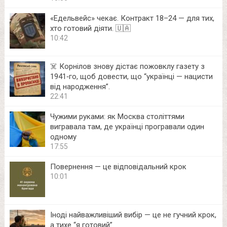
«Едельвейс» чекає. Контракт 18–24 — для тих,
хто готовий діяти. 🇺🇦
10:42
☠️ Корнілов знову дістає пожовклу газету з
1941‑го, щоб довести, що “українці — нацисти
від народження”.
22:41
Чужими руками: як Москва століттями
вигравала там, де українці програвали один
одному
17:55
Повернення — це відповідальний крок
10:01
Іноді найважливіший вибір — це не гучний крок,
а тихе “я готовий”.