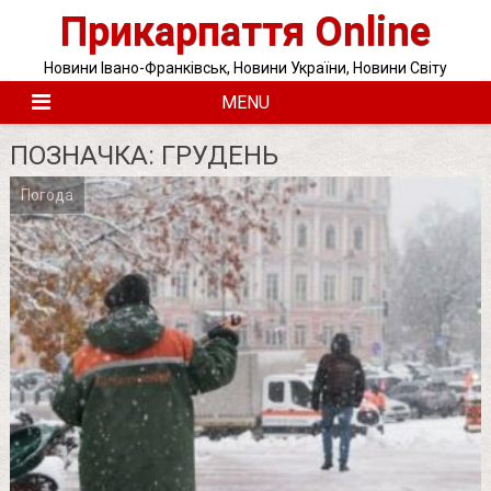
Skip
Прикарпаття Online
to
content
Новини Івано-Франківськ, Новини України, Новини Світу
MENU
ПОЗНАЧКА:
ГРУДЕНЬ
Погода
Posts
pagination